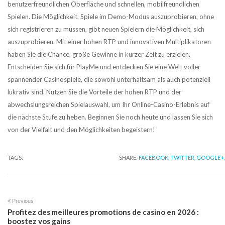
benutzerfreundlichen Oberfläche und schnellen, mobilfreundlichen
Spielen. Die Möglichkeit, Spiele im Demo-Modus auszuprobieren, ohne
sich registrieren zu müssen, gibt neuen Spielern die Möglichkeit, sich
auszuprobieren. Mit einer hohen RTP und innovativen Multiplikatoren
haben Sie die Chance, große Gewinne in kurzer Zeit zu erzielen.
Entscheiden Sie sich für PlayMe und entdecken Sie eine Welt voller
spannender Casinospiele, die sowohl unterhaltsam als auch potenziell
lukrativ sind. Nutzen Sie die Vorteile der hohen RTP und der
abwechslungsreichen Spielauswahl, um Ihr Online-Casino-Erlebnis auf
die nächste Stufe zu heben. Beginnen Sie noch heute und lassen Sie sich
von der Vielfalt und den Möglichkeiten begeistern!
TAGS:
SHARE:
FACEBOOK,
TWITTER,
GOOGLE+,
Previous
Profitez des meilleures promotions de casino en 2026 :
boostez vos gains