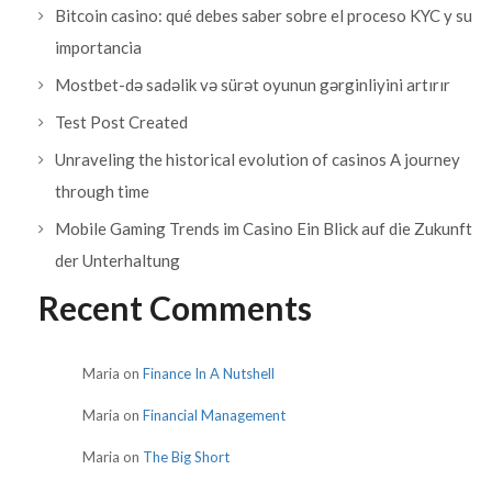
Bitcoin casino: qué debes saber sobre el proceso KYC y su
importancia
Mostbet-də sadəlik və sürət oyunun gərginliyini artırır
Test Post Created
Unraveling the historical evolution of casinos A journey
through time
Mobile Gaming Trends im Casino Ein Blick auf die Zukunft
der Unterhaltung
Recent Comments
Maria
on
Finance In A Nutshell
Maria
on
Financial Management
Maria
on
The Big Short