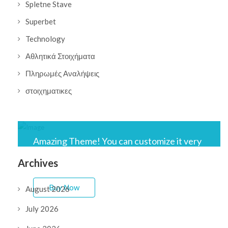
Spletne Stave
Superbet
Technology
Αθλητικά Στοιχήματα
Πληρωμές Αναλήψεις
στοιχηματικες
Amazing Theme! You can customize it very
easy to fit your needs.
Archives
Buy Now
August 2026
July 2026