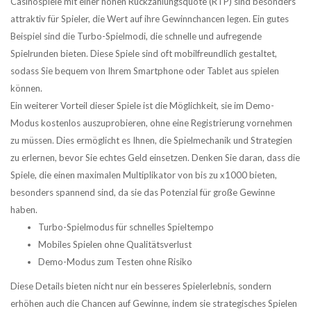
Casinospiele mit einer hohen Rückzahlungsquote (RTP) sind besonders
attraktiv für Spieler, die Wert auf ihre Gewinnchancen legen. Ein gutes
Beispiel sind die Turbo-Spielmodi, die schnelle und aufregende
Spielrunden bieten. Diese Spiele sind oft mobilfreundlich gestaltet,
sodass Sie bequem von Ihrem Smartphone oder Tablet aus spielen
können.
Ein weiterer Vorteil dieser Spiele ist die Möglichkeit, sie im Demo-
Modus kostenlos auszuprobieren, ohne eine Registrierung vornehmen
zu müssen. Dies ermöglicht es Ihnen, die Spielmechanik und Strategien
zu erlernen, bevor Sie echtes Geld einsetzen. Denken Sie daran, dass die
Spiele, die einen maximalen Multiplikator von bis zu x1000 bieten,
besonders spannend sind, da sie das Potenzial für große Gewinne
haben.
Turbo-Spielmodus für schnelles Spieltempo
Mobiles Spielen ohne Qualitätsverlust
Demo-Modus zum Testen ohne Risiko
Diese Details bieten nicht nur ein besseres Spielerlebnis, sondern
erhöhen auch die Chancen auf Gewinne, indem sie strategisches Spielen