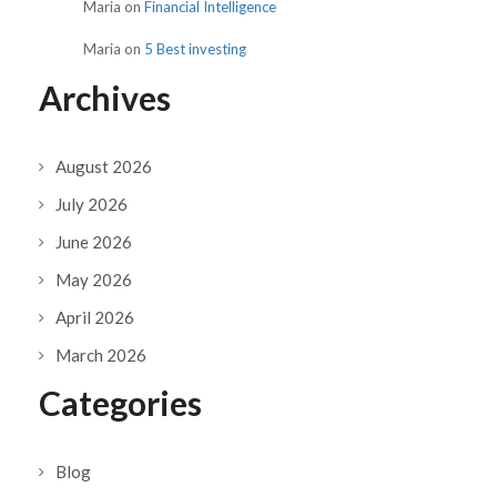
Maria
on
Financial Intelligence
Maria
on
5 Best investing
Archives
August 2026
July 2026
June 2026
May 2026
April 2026
March 2026
Categories
Blog