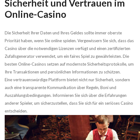
Sicherheit und Vertrauen im
Online-Casino
Die Sicherheit Ihrer Daten und Ihres Geldes sollte immer oberste
Priorität haben, wenn Sie online spielen. Vergewissern Sie sich, dass das
Casino über die notwendigen Lizenzen verfügt und einen zertifizierten
Zufallsgenerator verwendet, um ein faires Spiel zu gewährleisten. Die
besten Online-Casinos setzen auf modernste Sicherheitsprotokolle, um
Ihre Transaktionen und persönlichen Informationen zu schützen.
Eine vertrauenswürdige Plattform bietet nicht nur Sicherheit, sondern
auch eine transparente Kommunikation über Regeln, Boni und
Auszahlungsbedingungen. Informieren Sie sich über die Erfahrungen
anderer Spieler, um sicherzustellen, dass Sie sich für ein seriöses Casino
entscheiden.