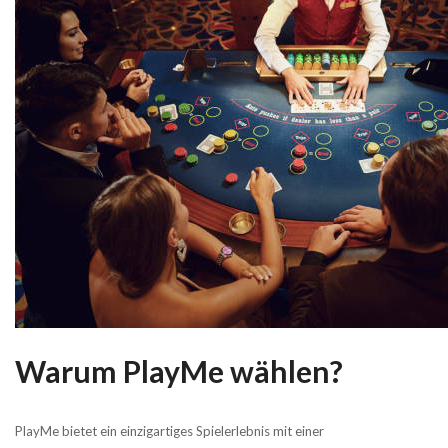
Warum PlayMe wählen?
PlayMe bietet ein einzigartiges Spielerlebnis mit einer