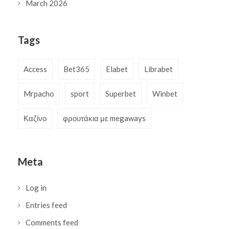
March 2026
Tags
Access
Bet365
Elabet
Librabet
Mrpacho
sport
Superbet
Winbet
Καζίνο
φρουτάκια με megaways
Meta
Log in
Entries feed
Comments feed