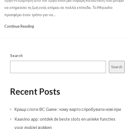
τζόγο Η εξάρτηση από τον τζόγο είναι μια σοβαρή κατάσταση που μπορεί
να επηρεάσει τη ζωή ενός ατόμου σε πολλά επίπεδα. Το Mrpacho
προσφέρει έναν τρόπο για να...
Continue Reading
Search
Search
Recent Posts
Кращі слоти BC Game: чому варто спробувати нові ігри
Kaasino app: ontdek de beste slots en unieke functies
voor mobiel gokken