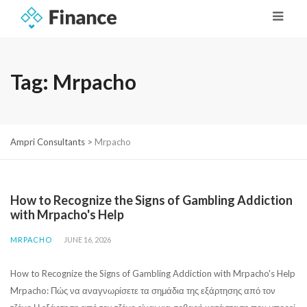
Tag:
Mrpacho
Ampri Consultants
>
Mrpacho
How to Recognize the Signs of Gambling Addiction
with Mrpacho's Help
MRPACHO
JUNE 16, 2026
How to Recognize the Signs of Gambling Addiction with Mrpacho's Help
Mrpacho: Πώς να αναγνωρίσετε τα σημάδια της εξάρτησης από τον