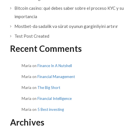
Bitcoin casino: qué debes saber sobre el proceso KYC y su
importancia
Mostbet-də sadəlik və sürət oyunun gərginliyini artırır
Test Post Created
Recent Comments
Maria
on
Finance In A Nutshell
Maria
on
Financial Management
Maria
on
The Big Short
Maria
on
Financial Intelligence
Maria
on
5 Best investing
Archives