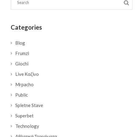
Categories
Blog
Frumzi
Giochi
Live Καζίνο
Mrpacho
Public
Spletne Stave
Superbet
Technology
Αθλητικά Στοιχήματα