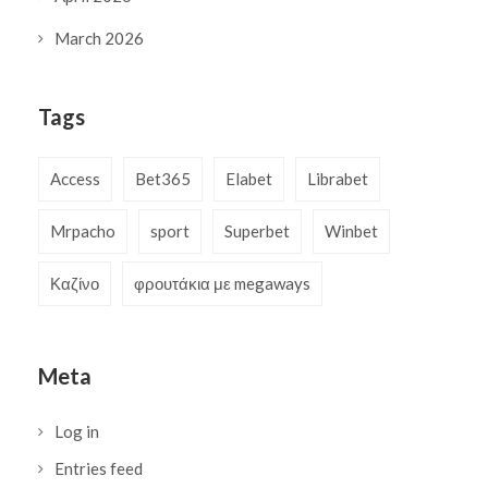
March 2026
Tags
Access
Bet365
Elabet
Librabet
Mrpacho
sport
Superbet
Winbet
Καζίνο
φρουτάκια με megaways
Meta
Log in
Entries feed