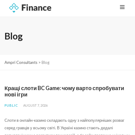
Blog
Ampri Consultants
>
Blog
Кращі слоти BC Game: чому варто спробувати
нові ігри
PUBLIC
AUGUST 7, 2026
Слоти в онлайн-казино складають одну з найпопулярніших розваг
серед гравців у всьому світі. В Україні казино стають дедалі