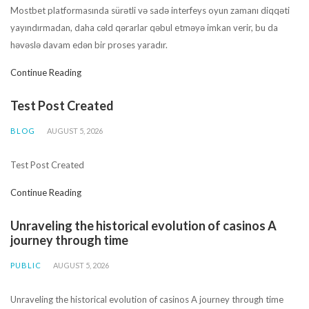
Mostbet platformasında sürətli və sadə interfeys oyun zamanı diqqəti
yayındırmadan, daha cəld qərarlar qəbul etməyə imkan verir, bu da
həvəslə davam edən bir proses yaradır.
Continue Reading
Test Post Created
BLOG
AUGUST 5, 2026
Test Post Created
Continue Reading
Unraveling the historical evolution of casinos A
journey through time
PUBLIC
AUGUST 5, 2026
Unraveling the historical evolution of casinos A journey through time