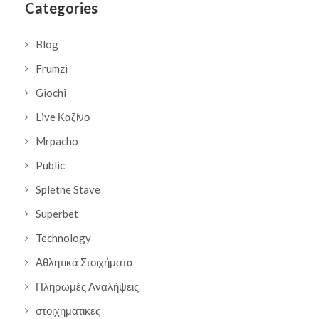
Categories
Blog
Frumzi
Giochi
Live Καζίνο
Mrpacho
Public
Spletne Stave
Superbet
Technology
Αθλητικά Στοιχήματα
Πληρωμές Αναλήψεις
στοιχηματικες