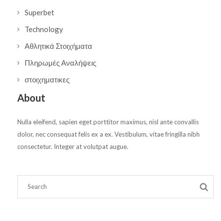
Superbet
Technology
Αθλητικά Στοιχήματα
Πληρωμές Αναλήψεις
στοιχηματικες
About
Nulla eleifend, sapien eget porttitor maximus, nisl ante convallis
dolor, nec consequat felis ex a ex. Vestibulum, vitae fringilla nibh
consectetur. Integer at volutpat augue.