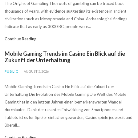
The Origins of Gambling The roots of gambling can be traced back
thousands of years, with evidence suggesting its existence in ancient
civilizations such as Mesopotamia and China. Archaeological findings
indicate that as early as 3000 BC, people were...
Continue Reading
Mobile Gaming Trends im Casino Ein Blick auf die
Zukunft der Unterhaltung
PUBLIC
AUGUST 5, 2026
Mobile Gaming Trends im Casino Ein Blick auf die Zukunft der
Unterhaltung Die Evolution des Mobile Gaming Die Welt des Mobile
Gaming hat in den letzten Jahren einen bemerkenswerten Wandel
durchlaufen. Dank der rasanten Entwicklung von Smartphones und
Tablets ist es für Spieler einfacher geworden, Casinospiele jederzeit und
überall...
Continue Reading