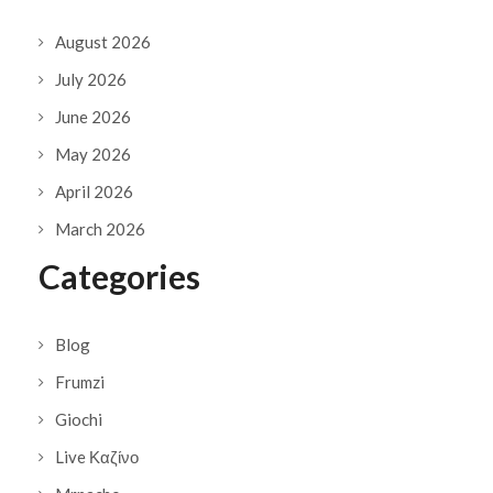
August 2026
July 2026
June 2026
May 2026
April 2026
March 2026
Categories
Blog
Frumzi
Giochi
Live Καζίνο