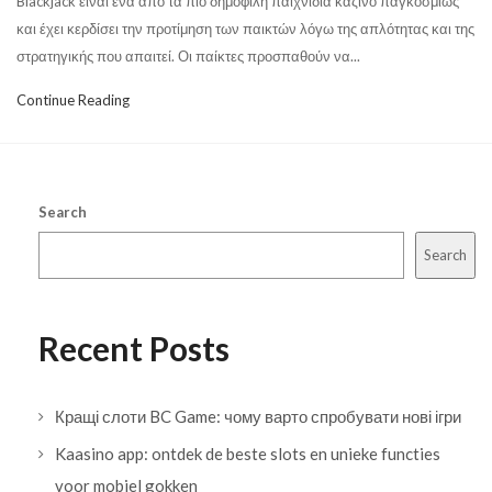
Blackjack είναι ένα από τα πιο δημοφιλή παιχνίδια καζίνο παγκοσμίως
και έχει κερδίσει την προτίμηση των παικτών λόγω της απλότητας και της
στρατηγικής που απαιτεί. Οι παίκτες προσπαθούν να...
Continue Reading
Search
Search
Recent Posts
Кращі слоти BC Game: чому варто спробувати нові ігри
Kaasino app: ontdek de beste slots en unieke functies
voor mobiel gokken