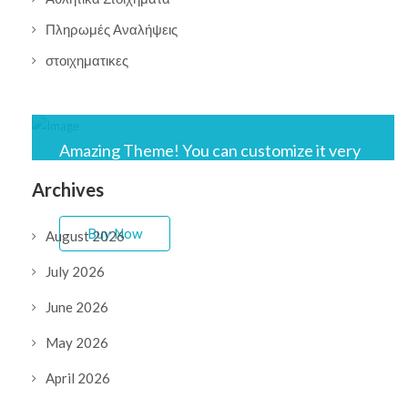
Πληρωμές Αναλήψεις
στοιχηματικες
Amazing Theme! You can customize it very
easy to fit your needs.
Archives
Buy Now
August 2026
July 2026
June 2026
May 2026
April 2026