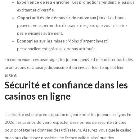
Expérience de jeu enrichie :
Les promotions rendent le jeu plus
excitant et diversifié.
Opportunités de découvrir de nouveaux jeux :
Les bonus
peuvent vous permettre d’essayer des jeux que vous n’auriez
pas envisagés autrement.
Économies sur les mises :
Moins d’argent investi
personnellement grâce aux bonus attribués.
En comprenant ces avantages, les joueurs peuvent mieux tirer parti des
promotions et choisir judicieusement où investir leur temps et leur
argent.
Sécurité et confiance dans les
casinos en ligne
La sécurité est une préoccupation majeure pour les joueurs en ligne. En
2026, les casinos doivent respecter des normes de sécurité strictes
pour protéger les données des utilisateurs. Assurez-vous que le casino
que vous choisissez possède une licence valide, ainsi que des