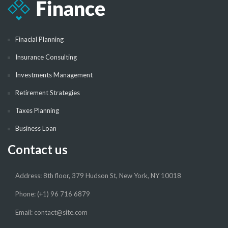
Finacial Planning
Insurance Consulting
Investments Management
Retirement Strategies
Taxes Planning
Business Loan
Contact us
Address: 8th floor, 379 Hudson St, New York, NY 10018
Phone: (+1) 96 716 6879
Email: contact@site.com