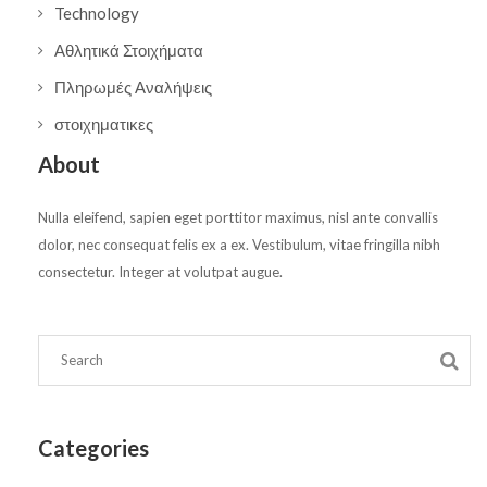
Technology
Αθλητικά Στοιχήματα
Πληρωμές Αναλήψεις
στοιχηματικες
About
Nulla eleifend, sapien eget porttitor maximus, nisl ante convallis
dolor, nec consequat felis ex a ex. Vestibulum, vitae fringilla nibh
consectetur. Integer at volutpat augue.
Categories