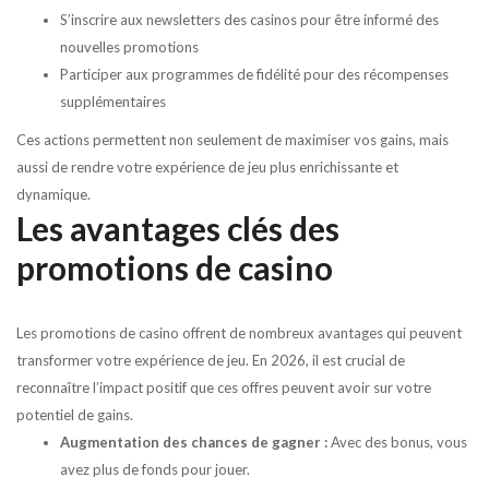
S’inscrire aux newsletters des casinos pour être informé des
nouvelles promotions
Participer aux programmes de fidélité pour des récompenses
supplémentaires
Ces actions permettent non seulement de maximiser vos gains, mais
aussi de rendre votre expérience de jeu plus enrichissante et
dynamique.
Les avantages clés des
promotions de casino
Les promotions de casino offrent de nombreux avantages qui peuvent
transformer votre expérience de jeu. En 2026, il est crucial de
reconnaître l’impact positif que ces offres peuvent avoir sur votre
potentiel de gains.
Augmentation des chances de gagner :
Avec des bonus, vous
avez plus de fonds pour jouer.