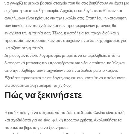
να γνωρίζετε μερικά βασικά στοιχεία που θα σας βοηθήσουν να έχετε μια
ευχάριστη και ασφαλή εμπειρία. Αρχικά, οι επιλογές καταθέσεων και
αναλήψεων είναι κρίσιμες για την ευκολία σας. Επιπλέον, η κατανόηση
των διαθέσιμων παιχνιδιών και των προσφερόμενων μπόνους θα
ενισχύσει την εμπειρία σας. Τέλος, η ασφάλεια του παιχνιδιού και η
προστασία των προσωπικών σας στοιχείων είναι ζωτικής σημασίας για
μια αξιόπιστη εμπειρία.
Δημιουργώντας ένα λογαριασμό, μπορείτε να επωφεληθείτε από τα
διαφορετικά μπόνους που προσφέρονται για νέους παίκτες, καθώς και
από την πληθώρα των παιχνιδιών που είναι διαθέσιμα στο καζίνο.
Εξετάστε προσεκτικά τις επιλογές σας και ετοιμαστείτε να απολαύσετε
μια συναρπαστική εμπειρία παιχνιδιού.
Πώς να ξεκινήσετε
Η διαδικασία για να αρχίσετε να παίζετε στο Stupid Casino είναι απλή
και σχεδιάζεται για να είναι φιλική προς τον χρήστη. Ακολουθήστε τα
παρακάτω βήματα για να ξεκινήσετε: