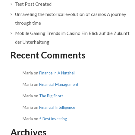
Test Post Created
Unraveling the historical evolution of casinos A journey
through time
Mobile Gaming Trends im Casino Ein Blick auf die Zukunft
der Unterhaltung
Recent Comments
Maria
on
Finance In A Nutshell
Maria
on
Financial Management
Maria
on
The Big Short
Maria
on
Financial Intelligence
Maria
on
5 Best investing
Archives