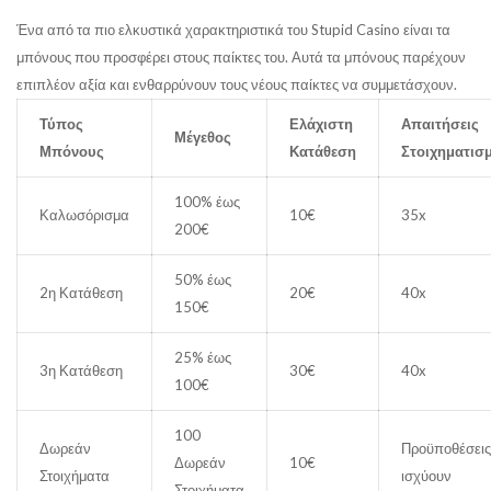
Ένα από τα πιο ελκυστικά χαρακτηριστικά του Stupid Casino είναι τα
μπόνους που προσφέρει στους παίκτες του. Αυτά τα μπόνους παρέχουν
επιπλέον αξία και ενθαρρύνουν τους νέους παίκτες να συμμετάσχουν.
Τύπος
Ελάχιστη
Απαιτήσεις
Μέγεθος
Μπόνους
Κατάθεση
Στοιχηματισ
100% έως
Καλωσόρισμα
10€
35x
200€
50% έως
2η Κατάθεση
20€
40x
150€
25% έως
3η Κατάθεση
30€
40x
100€
100
Δωρεάν
Προϋποθέσεις
Δωρεάν
10€
Στοιχήματα
ισχύουν
Στοιχήματα