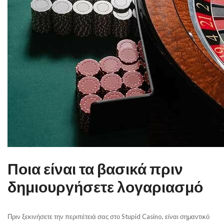
Ποια είναι τα βασικά πριν
δημιουργήσετε λογαριασμό
Πριν ξεκινήσετε την περιπέτειά σας στο Stupid Casino, είναι σημαντικό