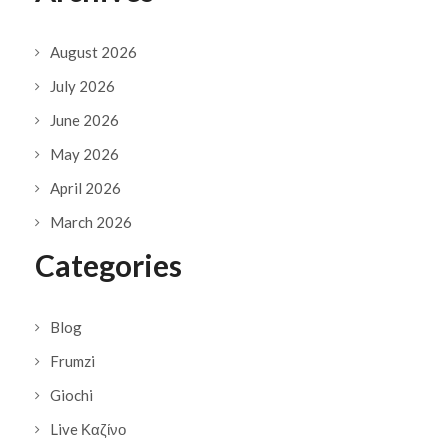
August 2026
July 2026
June 2026
May 2026
April 2026
March 2026
Categories
Blog
Frumzi
Giochi
Live Καζίνο