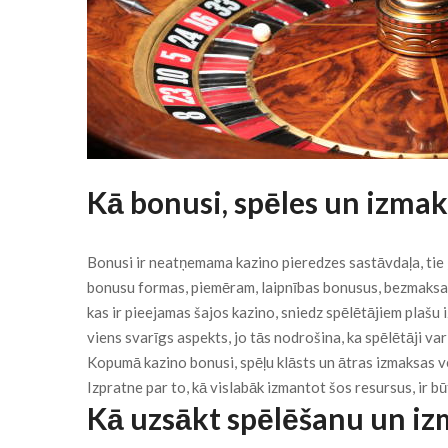
Kā bonusi, spēles un izmak
Bonusi ir neatņemama kazino pieredzes sastāvdaļa, tie ļ
bonusu formas, piemēram, laipnības bonusus, bezmaksas
kas ir pieejamas šajos kazino, sniedz spēlētājiem plašu i
viens svarīgs aspekts, jo tās nodrošina, ka spēlētāji va
Kopumā kazino bonusi, spēļu klāsts un ātras izmaksas ve
Izpratne par to, kā vislabāk izmantot šos resursus, ir būt
Kā uzsākt spēlēšanu un i