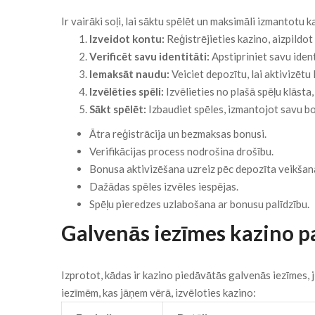
Ir vairāki soļi, lai sāktu spēlēt un maksimāli izmantotu k
Izveidot kontu:
Reģistrējieties kazino, aizpildo
Verificēt savu identitāti:
Apstipriniet savu ident
Iemaksāt naudu:
Veiciet depozītu, lai aktivizētu
Izvēlēties spēli:
Izvēlieties no plašā spēļu klāst
Sākt spēlēt:
Izbaudiet spēles, izmantojot savu bon
Ātra reģistrācija un bezmaksas bonusi.
Verifikācijas process nodrošina drošību.
Bonusa aktivizēšana uzreiz pēc depozīta veikšan
Dažādas spēles izvēles iespējas.
Spēļu pieredzes uzlabošana ar bonusu palīdzību.
Galvenās iezīmes kazino p
Izprotot, kādas ir kazino piedāvātās galvenās iezīmes, j
iezīmēm, kas jāņem vērā, izvēloties kazino: