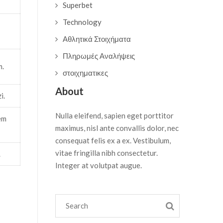
Superbet
Technology
Αθλητικά Στοιχήματα
Πληρωμές Αναλήψεις
m.
στοιχηματικες
About
i.
Nulla eleifend, sapien eget porttitor
iem
maximus, nisl ante convallis dolor, nec
consequat felis ex a ex. Vestibulum,
vitae fringilla nibh consectetur.
.
Integer at volutpat augue.