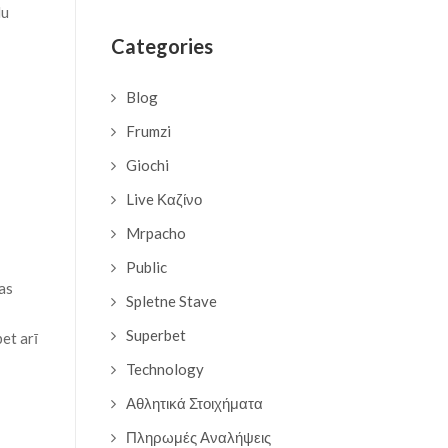
du
Categories
Blog
Frumzi
Giochi
Live Καζίνο
Mrpacho
Public
as
Spletne Stave
Superbet
bet arī
Technology
Αθλητικά Στοιχήματα
Πληρωμές Αναλήψεις