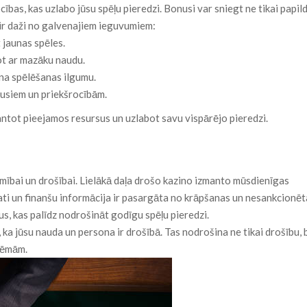
bas, kas uzlabo jūsu spēļu pieredzi. Bonusi var sniegt ne tikai papil
t ir daži no galvenajiem ieguvumiem:
t jaunas spēles.
ot ar mazāku naudu.
na spēlēšanas ilgumu.
onusiem un priekšrocībām.
antot pieejamos resursus un uzlabot savu vispārējo pieredzi.
camībai un drošībai. Lielākā daļa drošo kazino izmanto mūsdienīgas
dati un finanšu informācija ir pasargāta no krāpšanas un nesankcionēt
us, kas palīdz nodrošināt godīgu spēļu pieredzi.
, ka jūsu nauda un persona ir drošībā. Tas nodrošina ne tikai drošību, 
blēmām.