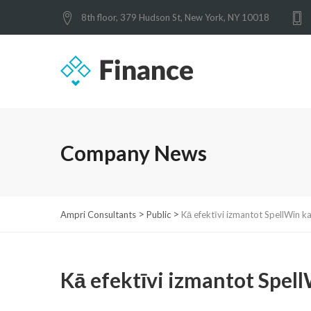
8th floor, 379 Hudson St, New York, NY 10018
Company News
>
>
Ampri Consultants
Public
Kā efektīvi izmantot SpellWin k
Kā efektīvi izmantot Spel