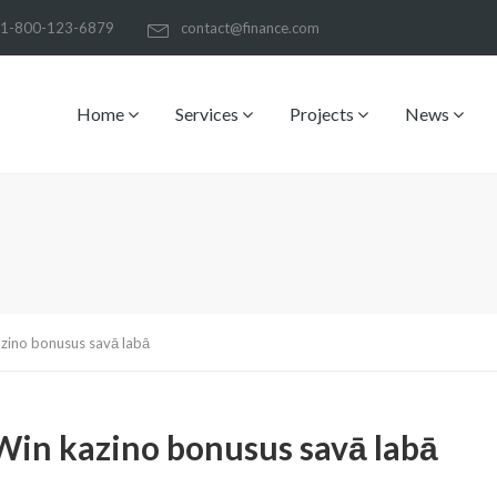
1-800-123-6879
contact@finance.com
Home
Services
Projects
News
azino bonusus savā labā
lWin kazino bonusus savā labā