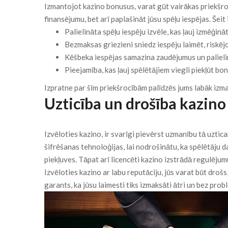
Izmantojot kazino bonusus, varat gūt vairākas priekšrocī
finansējumu, bet arī paplašināt jūsu spēļu iespējas. Šei
Palielināta spēļu iespēju izvēle, kas ļauj izmēģinā
Bezmaksas griezieni sniedz iespēju laimēt, riskēj
Kēšbeka iespējas samazina zaudējumus un palieli
Pieejamība, kas ļauj spēlētājiem viegli piekļūt b
Izpratne par šīm priekšrocībām palīdzēs jums labāk izm
Uzticība un drošība kazino
Izvēloties kazino, ir svarīgi pievērst uzmanību tā uzti
šifrēšanas tehnoloģijas, lai nodrošinātu, ka spēlētāju 
piekļuves. Tāpat arī licencēti kazino izstrādā regulējum
Izvēloties kazino ar labu reputāciju, jūs varat būt drošs
garants, ka jūsu laimesti tiks izmaksāti ātri un bez pro