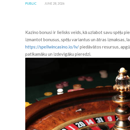
PUBLIC
JUNE 28, 2026
Kazino bonusi ir lielisks veids, kā uzlabot savu spēļu pi
izmantot bonusus, spēļu variantus un ātras izmaksas, la
https://spellwincasino.io/lv/
piedāvātos resursus, apgūs
patīkamāku un izdevīgāku pieredzi.