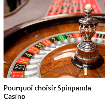
Pourquoi choisir Spinpanda
Casino