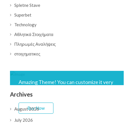
Spletne Stave
Superbet
Technology
Αθλητικά Στοιχήματα
Πληρωμές Αναλήψεις
στοιχηματικες
Amazing Theme! You can customize it very
easy to fit your needs.
Archives
Buy Now
August 2026
July 2026