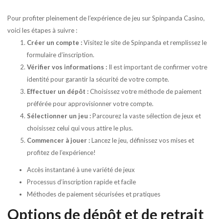
Pour profiter pleinement de l’expérience de jeu sur Spinpanda Casino,
voici les étapes à suivre :
Créer un compte :
Visitez le site de Spinpanda et remplissez le
formulaire d’inscription.
Vérifier vos informations :
Il est important de confirmer votre
identité pour garantir la sécurité de votre compte.
Effectuer un dépôt :
Choisissez votre méthode de paiement
préférée pour approvisionner votre compte.
Sélectionner un jeu :
Parcourez la vaste sélection de jeux et
choisissez celui qui vous attire le plus.
Commencer à jouer :
Lancez le jeu, définissez vos mises et
profitez de l’expérience!
Accès instantané à une variété de jeux
Processus d’inscription rapide et facile
Méthodes de paiement sécurisées et pratiques
Options de dépôt et de retrait