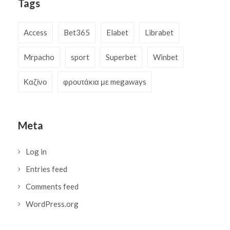
Tags
Access
Bet365
Elabet
Librabet
Mrpacho
sport
Superbet
Winbet
Καζίνο
φρουτάκια με megaways
Meta
Log in
Entries feed
Comments feed
WordPress.org