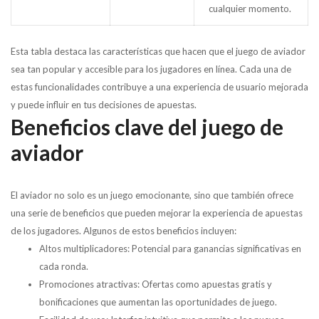
cualquier momento.
Esta tabla destaca las características que hacen que el juego de aviador
sea tan popular y accesible para los jugadores en línea. Cada una de
estas funcionalidades contribuye a una experiencia de usuario mejorada
y puede influir en tus decisiones de apuestas.
Beneficios clave del juego de
aviador
El aviador no solo es un juego emocionante, sino que también ofrece
una serie de beneficios que pueden mejorar la experiencia de apuestas
de los jugadores. Algunos de estos beneficios incluyen:
Altos multiplicadores: Potencial para ganancias significativas en
cada ronda.
Promociones atractivas: Ofertas como apuestas gratis y
bonificaciones que aumentan las oportunidades de juego.