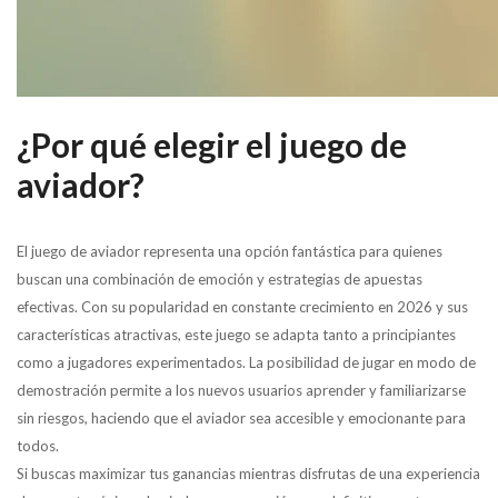
¿Por qué elegir el juego de
aviador?
El juego de aviador representa una opción fantástica para quienes
buscan una combinación de emoción y estrategias de apuestas
efectivas. Con su popularidad en constante crecimiento en 2026 y sus
características atractivas, este juego se adapta tanto a principiantes
como a jugadores experimentados. La posibilidad de jugar en modo de
demostración permite a los nuevos usuarios aprender y familiarizarse
sin riesgos, haciendo que el aviador sea accesible y emocionante para
todos.
Si buscas maximizar tus ganancias mientras disfrutas de una experiencia