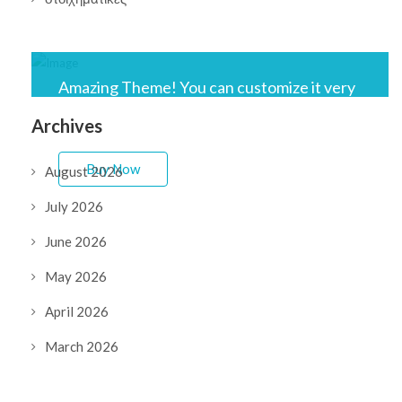
Amazing Theme! You can customize it very
easy to fit your needs.
Archives
Buy Now
August 2026
July 2026
June 2026
May 2026
April 2026
March 2026