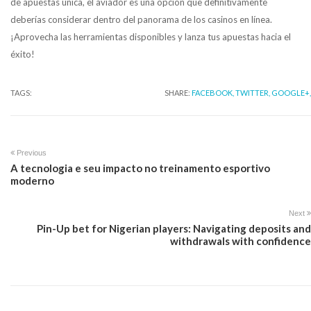
de apuestas única, el aviador es una opción que definitivamente
deberías considerar dentro del panorama de los casinos en línea.
¡Aprovecha las herramientas disponibles y lanza tus apuestas hacia el
éxito!
TAGS:
SHARE:
FACEBOOK,
TWITTER,
GOOGLE+,
Previous
A tecnologia e seu impacto no treinamento esportivo
moderno
Next
Pin-Up bet for Nigerian players: Navigating deposits and
withdrawals with confidence