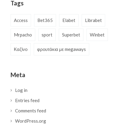
Tags
Access
Bet365
Elabet
Librabet
Mrpacho
sport
Superbet
Winbet
Καζίνο
φρουτάκια με megaways
Meta
Log in
Entries feed
Comments feed
WordPress.org