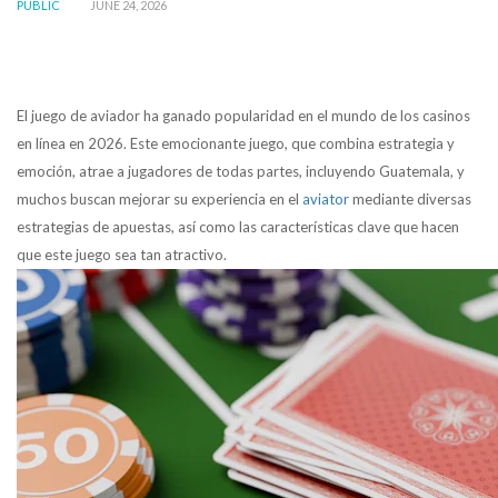
PUBLIC
JUNE 24, 2026
El juego de aviador ha ganado popularidad en el mundo de los casinos
en línea en 2026. Este emocionante juego, que combina estrategia y
emoción, atrae a jugadores de todas partes, incluyendo Guatemala, y
muchos buscan mejorar su experiencia en el
aviator
mediante diversas
estrategias de apuestas, así como las características clave que hacen
que este juego sea tan atractivo.