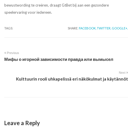
bewustwording te creëren, draagt GtBet bij aan een gezondere
speelervaring voor iedereen.
TAGS:
SHARE:
FACEBOOK,
TWITTER,
GOOGLE+,
Previous
Мифы о игорной зависимости правда или вымысел
Next
Kulttuurin rooli uhkapelissä eri näkökulmat ja käytännöt
Leave a Reply