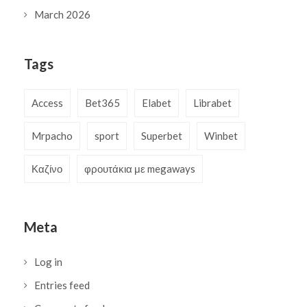
March 2026
Tags
Access
Bet365
Elabet
Librabet
Mrpacho
sport
Superbet
Winbet
Καζίνο
φρουτάκια με megaways
Meta
Log in
Entries feed