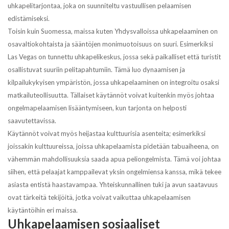
uhkapelitarjontaa, joka on suunniteltu vastuullisen pelaamisen
edistämiseksi.
Toisin kuin Suomessa, maissa kuten Yhdysvalloissa uhkapelaaminen on
osavaltiokohtaista ja sääntöjen monimuotoisuus on suuri. Esimerkiksi
Las Vegas on tunnettu uhkapelikeskus, jossa sekä paikalliset että turistit
osallistuvat suuriin pelitapahtumiin. Tämä luo dynaamisen ja
kilpailukykyisen ympäristön, jossa uhkapelaaminen on integroitu osaksi
matkailuteollisuutta. Tällaiset käytännöt voivat kuitenkin myös johtaa
ongelmapelaamisen lisääntymiseen, kun tarjonta on helposti
saavutettavissa.
Käytännöt voivat myös heijastaa kulttuurisia asenteita; esimerkiksi
joissakin kulttuureissa, joissa uhkapelaamista pidetään tabuaiheena, on
vähemmän mahdollisuuksia saada apua peliongelmista. Tämä voi johtaa
siihen, että pelaajat kamppailevat yksin ongelmiensa kanssa, mikä tekee
asiasta entistä haastavampaa. Yhteiskunnallinen tuki ja avun saatavuus
ovat tärkeitä tekijöitä, jotka voivat vaikuttaa uhkapelaamisen
käytäntöihin eri maissa.
Uhkapelaamisen sosiaaliset