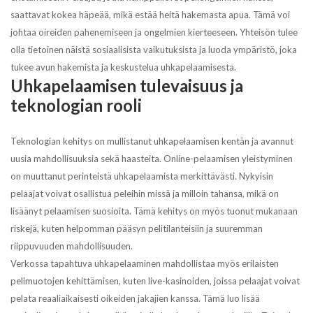
saattavat kokea häpeää, mikä estää heitä hakemasta apua. Tämä voi
johtaa oireiden pahenemiseen ja ongelmien kierteeseen. Yhteisön tulee
olla tietoinen näistä sosiaalisista vaikutuksista ja luoda ympäristö, joka
tukee avun hakemista ja keskustelua uhkapelaamisesta.
Uhkapelaamisen tulevaisuus ja
teknologian rooli
Teknologian kehitys on mullistanut uhkapelaamisen kentän ja avannut
uusia mahdollisuuksia sekä haasteita. Online-pelaamisen yleistyminen
on muuttanut perinteistä uhkapelaamista merkittävästi. Nykyisin
pelaajat voivat osallistua peleihin missä ja milloin tahansa, mikä on
lisäänyt pelaamisen suosioita. Tämä kehitys on myös tuonut mukanaan
riskejä, kuten helpomman pääsyn pelitilanteisiin ja suuremman
riippuvuuden mahdollisuuden.
Verkossa tapahtuva uhkapelaaminen mahdollistaa myös erilaisten
pelimuotojen kehittämisen, kuten live-kasinoiden, joissa pelaajat voivat
pelata reaaliaikaisesti oikeiden jakajien kanssa. Tämä luo lisää