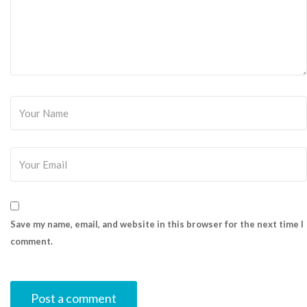
Save my name, email, and website in this browser for the next time I
comment.