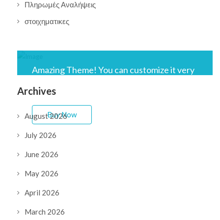
Πληρωμές Αναλήψεις
στοιχηματικες
Amazing Theme! You can customize it very
easy to fit your needs.
Archives
Buy Now
August 2026
July 2026
June 2026
May 2026
April 2026
March 2026