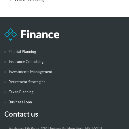
Finacial Planning
Insurance Consulting
Investments Management
Retirement Strategies
Taxes Planning
Business Loan
Contact us
Address: 8th floor, 379 Hudson St, New York, NY 10018