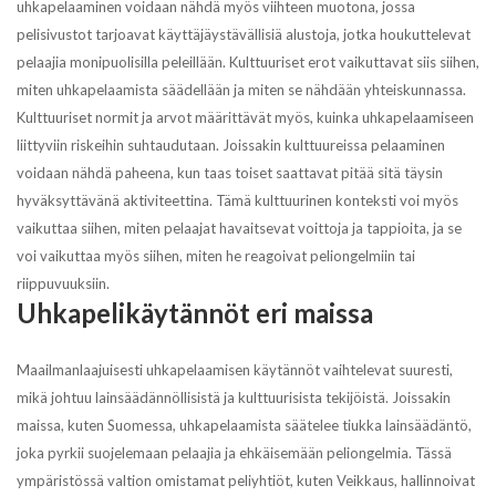
uhkapelaaminen voidaan nähdä myös viihteen muotona, jossa
pelisivustot tarjoavat käyttäjäystävällisiä alustoja, jotka houkuttelevat
pelaajia monipuolisilla peleillään. Kulttuuriset erot vaikuttavat siis siihen,
miten uhkapelaamista säädellään ja miten se nähdään yhteiskunnassa.
Kulttuuriset normit ja arvot määrittävät myös, kuinka uhkapelaamiseen
liittyviin riskeihin suhtaudutaan. Joissakin kulttuureissa pelaaminen
voidaan nähdä paheena, kun taas toiset saattavat pitää sitä täysin
hyväksyttävänä aktiviteettina. Tämä kulttuurinen konteksti voi myös
vaikuttaa siihen, miten pelaajat havaitsevat voittoja ja tappioita, ja se
voi vaikuttaa myös siihen, miten he reagoivat peliongelmiin tai
riippuvuuksiin.
Uhkapelikäytännöt eri maissa
Maailmanlaajuisesti uhkapelaamisen käytännöt vaihtelevat suuresti,
mikä johtuu lainsäädännöllisistä ja kulttuurisista tekijöistä. Joissakin
maissa, kuten Suomessa, uhkapelaamista säätelee tiukka lainsäädäntö,
joka pyrkii suojelemaan pelaajia ja ehkäisemään peliongelmia. Tässä
ympäristössä valtion omistamat peliyhtiöt, kuten Veikkaus, hallinnoivat