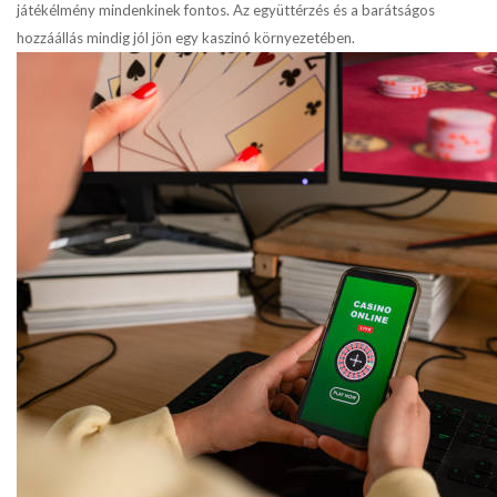
játékélmény mindenkinek fontos. Az együttérzés és a barátságos
hozzáállás mindig jól jön egy kaszinó környezetében.