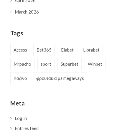
April 2026
March 2026
Tags
Access
Bet365
Elabet
Librabet
Mrpacho
sport
Superbet
Winbet
Καζίνο
φρουτάκια με megaways
Meta
Log in
Entries feed