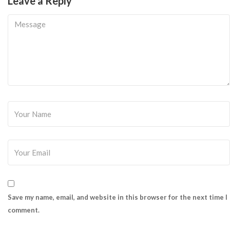
Leave a Reply
Save my name, email, and website in this browser for the next time I
comment.