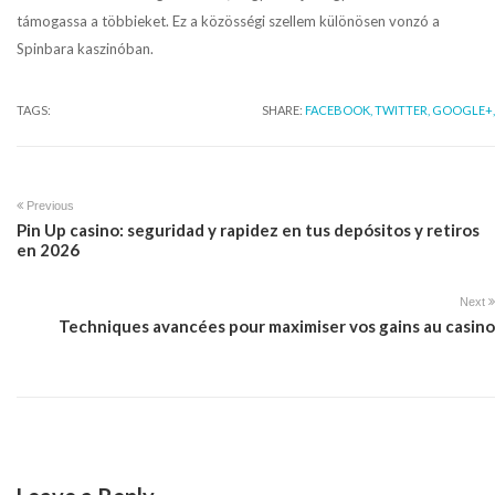
támogassa a többieket. Ez a közösségi szellem különösen vonzó a
Spinbara kaszinóban.
TAGS:
SHARE:
FACEBOOK,
TWITTER,
GOOGLE+,
Previous
Pin Up casino: seguridad y rapidez en tus depósitos y retiros
en 2026
Next
Techniques avancées pour maximiser vos gains au casino