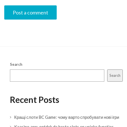
Search
Search
Recent Posts
Кращі слоти BC Game: чому варто спробувати нові ігри
Kaasino app: ontdek de beste slots en unieke functies