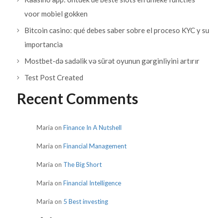
voor mobiel gokken
Bitcoin casino: qué debes saber sobre el proceso KYC y su
importancia
Mostbet-də sadəlik və sürət oyunun gərginliyini artırır
Test Post Created
Recent Comments
Maria
on
Finance In A Nutshell
Maria
on
Financial Management
Maria
on
The Big Short
Maria
on
Financial Intelligence
Maria
on
5 Best investing