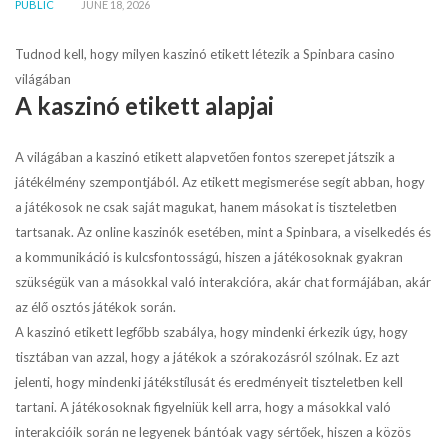
PUBLIC
JUNE 18, 2026
Tudnod kell, hogy milyen kaszinó etikett létezik a Spinbara casino
világában
A kaszinó etikett alapjai
A világában a kaszinó etikett alapvetően fontos szerepet játszik a
játékélmény szempontjából. Az etikett megismerése segít abban, hogy
a játékosok ne csak saját magukat, hanem másokat is tiszteletben
tartsanak. Az online kaszinók esetében, mint a Spinbara, a viselkedés és
a kommunikáció is kulcsfontosságú, hiszen a játékosoknak gyakran
szükségük van a másokkal való interakcióra, akár chat formájában, akár
az élő osztós játékok során.
A kaszinó etikett legfőbb szabálya, hogy mindenki érkezik úgy, hogy
tisztában van azzal, hogy a játékok a szórakozásról szólnak. Ez azt
jelenti, hogy mindenki játékstílusát és eredményeit tiszteletben kell
tartani. A játékosoknak figyelniük kell arra, hogy a másokkal való
interakcióik során ne legyenek bántóak vagy sértőek, hiszen a közös