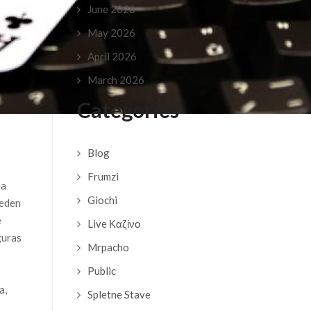
June 2026
May 2026
April 2026
March 2026
Categories
Blog
Frumzi
na
Giochi
ueden
e
Live Καζίνο
guras
Mrpacho
Public
a,
Spletne Stave