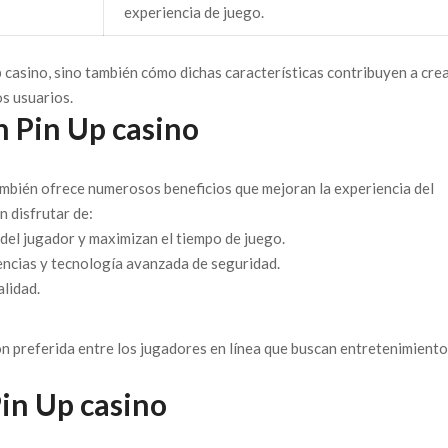
experiencia de juego.
p casino, sino también cómo dichas características contribuyen a cre
s usuarios.
n Pin Up casino
también ofrece numerosos beneficios que mejoran la experiencia del
n disfrutar de:
del jugador y maximizan el tiempo de juego.
encias y tecnología avanzada de seguridad.
alidad.
n preferida entre los jugadores en línea que buscan entretenimiento
Pin Up casino