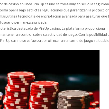
or de casino en línea. Pin Up casino se toma muy en serio la segurida
aforma opera bajo estrictas regulaciones que garantizan la protecció
emás, utiliza tecnología de encriptación avanzada para asegurar que 
el usuario permanezca privada.
acterística destacada de Pin Up casino. La plataforma proporciona
mantener un control sobre su actividad de juego. Con la posibilidad 
 Pin Up casino se esfuerza por ofrecer un entorno de juego saludable