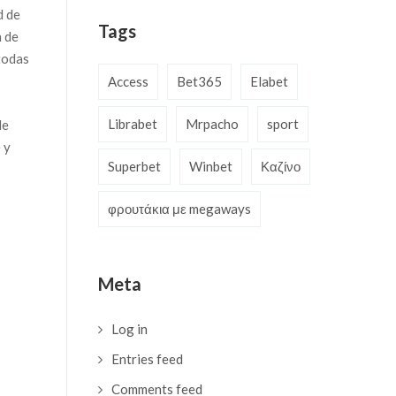
d de
Tags
n de
todas
Access
Bet365
Elabet
Librabet
Mrpacho
sport
de
 y
Superbet
Winbet
Καζίνο
φρουτάκια με megaways
Meta
Log in
Entries feed
Comments feed