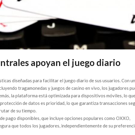
ntrales apoyan el juego diario
ticas diseñadas para facilitar el juego diario de sus usuarios. Con u
ncluyendo tragamonedas y juegos de casino en vivo, los jugadores p
emás, la plataforma está optimizada para dispositivos móviles, lo qu
 protección de datos es prioridad, lo que garantiza transacciones se
rutar de su tiempo.
s de pago disponibles, que incluye opciones populares como OXXO,
gura que todos los jugadores, independientemente de su preferenci