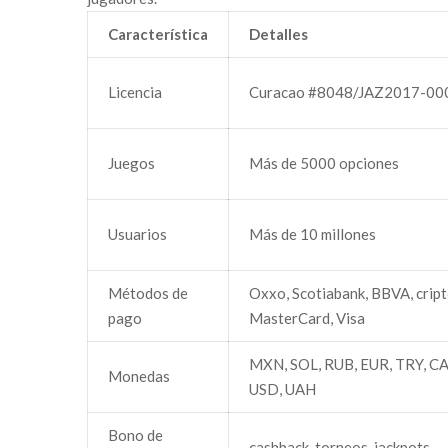
Característica
Detalles
Licencia
Curacao #8048/JAZ2017-00
Juegos
Más de 5000 opciones
Usuarios
Más de 10 millones
Métodos de
Oxxo, Scotiabank, BBVA, crip
pago
MasterCard, Visa
MXN, SOL, RUB, EUR, TRY, CA
Monedas
USD, UAH
Bono de
cashback, torneos, jackpots