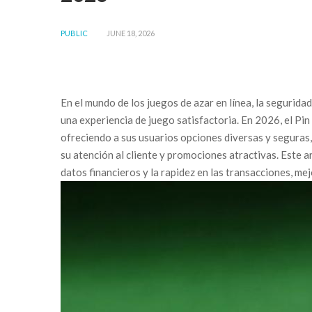
PUBLIC
JUNE 18, 2026
En el mundo de los juegos de azar en línea, la segurida
una experiencia de juego satisfactoria. En 2026, el Pi
ofreciendo a sus usuarios opciones diversas y seguras
su atención al cliente y promociones atractivas. Este a
datos financieros y la rapidez en las transacciones, mej