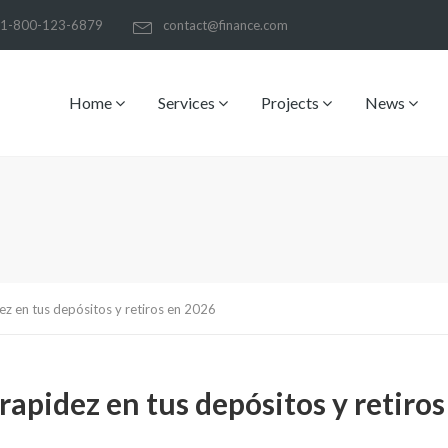
1-800-123-6879
contact@finance.com
Home
Services
Projects
News
ez en tus depósitos y retiros en 2026
rapidez en tus depósitos y retiros