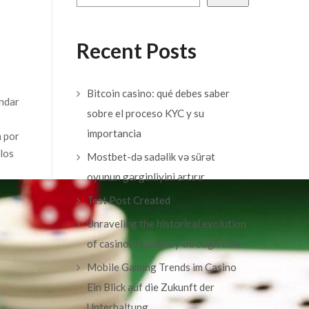
Recent Posts
Bitcoin casino: qué debes saber
indar
sobre el proceso KYC y su
importancia
a por
 los
Mostbet-də sadəlik və sürət
oyunun gərginliyini artırır
Test Post Created
Unraveling the historical evolution
of casinos A journey through time
Mobile Gaming Trends im Casino
Ein Blick auf die Zukunft der
Unterhaltung