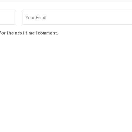
for the next time I comment.