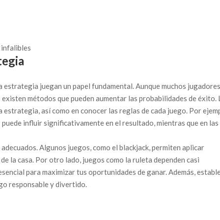
infalibles
tegia
 la estrategia juegan un papel fundamental. Aunque muchos jugadore
ue existen métodos que pueden aumentar las probabilidades de éxito. 
la estrategia, así como en conocer las reglas de cada juego. Por ejem
 puede influir significativamente en el resultado, mientras que en las
 adecuados. Algunos juegos, como el blackjack, permiten aplicar
de la casa. Por otro lado, juegos como la ruleta dependen casi
 esencial para maximizar tus oportunidades de ganar. Además, establ
go responsable y divertido.