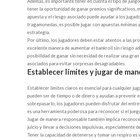
Además, es importante tener en cuenta el tipo de jueg
tener la oportunidad de ganar premios significativos,
apuesta y el riesgo asociado puede ayudar a los jugad
tragamonedas, es posible jugar con apuestas mínimas y 
estrategia.
Por último, los jugadores deben estar atentos a las pr
excelente manera de aumentar el bankroll sin riesgo ad
posibilidad de ganar sin necesidad de realizar una gran 
asociados para evitar sorpresas desagradables.
Establecer límites y jugar de ma
Establecer límites claros es esencial para cualquier jug
pueden ser de tiempo o de dinero y ayudan a prevenir el
sobrepasarlo, los jugadores pueden disfrutar del entre
es una herramienta poderosa para reconocer si el jueg
Jugar de manera responsable también implica reconoce
juicio y llevar a decisiones impulsivas, especialmente 
Tener la capacidad de detenerse y tomar un respiro es v