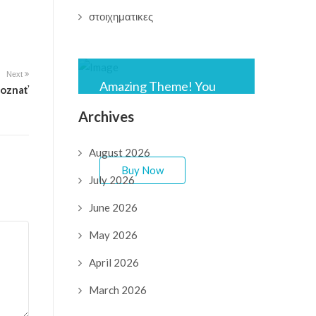
στοιχηματικες
Next
Amazing Theme! You
poznať
can customize it very
Archives
easy to fit your needs.
August 2026
Buy Now
July 2026
June 2026
May 2026
April 2026
March 2026