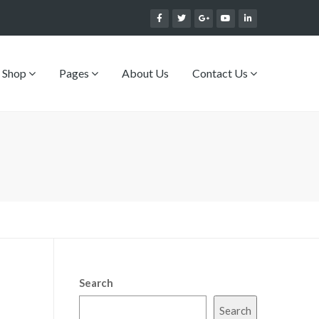
Shop
Pages
About Us
Contact Us
Search
Search