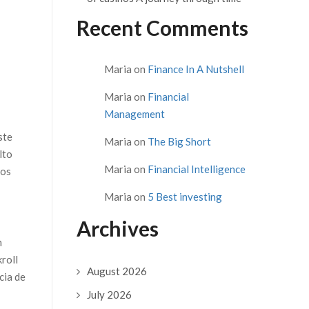
Recent Comments
Maria
on
Finance In A Nutshell
Maria
on
Financial
Management
ste
Maria
on
The Big Short
lto
Maria
on
Financial Intelligence
los
Maria
on
5 Best investing
Archives
n
kroll
August 2026
cia de
July 2026