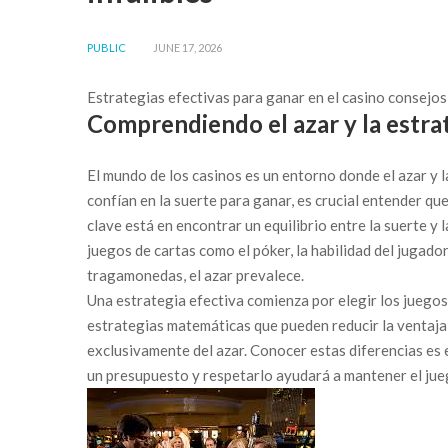
PUBLIC
JUNE 17, 2026
Estrategias efectivas para ganar en el casino consejos 
Comprendiendo el azar y la estra
El mundo de los casinos es un entorno donde el azar y
confían en la suerte para ganar, es crucial entender q
clave está en encontrar un equilibrio entre la suerte y 
juegos de cartas como el póker, la habilidad del jugador
tragamonedas, el azar prevalece.
Una estrategia efectiva comienza por elegir los juegos
estrategias matemáticas que pueden reducir la ventaja 
exclusivamente del azar. Conocer estas diferencias es
un presupuesto y respetarlo ayudará a mantener el jue