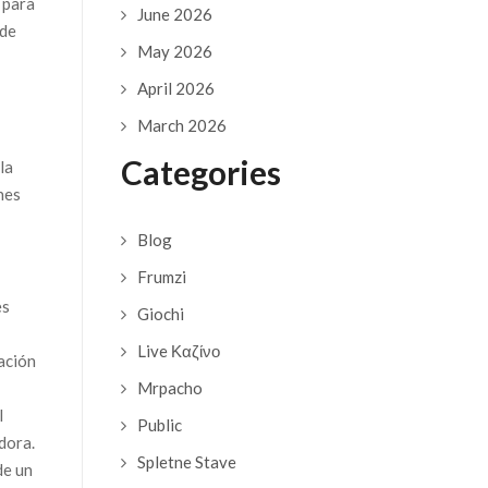
 para
June 2026
 de
May 2026
April 2026
March 2026
Categories
la
nes
Blog
Frumzi
es
Giochi
Live Καζίνο
ación
Mrpacho
l
Public
dora.
Spletne Stave
de un