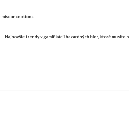
 misconceptions
Najnovšie trendy v gamifikácii hazardných hier, ktoré musíte 