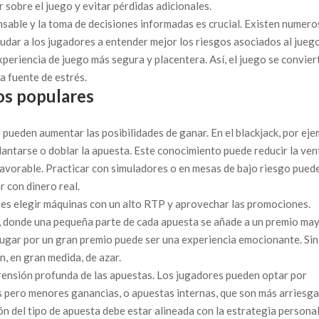
r sobre el juego y evitar pérdidas adicionales.
nsable y la toma de decisiones informadas es crucial. Existen numer
dar a los jugadores a entender mejor los riesgos asociados al juego
experiencia de juego más segura y placentera. Así, el juego se convier
a fuente de estrés.
gos populares
pueden aumentar las posibilidades de ganar. En el blackjack, por eje
plantarse o doblar la apuesta. Este conocimiento puede reducir la ven
 favorable. Practicar con simuladores o en mesas de bajo riesgo pued
r con dinero real.
 es elegir máquinas con un alto RTP y aprovechar las promociones.
 donde una pequeña parte de cada apuesta se añade a un premio may
ugar por un gran premio puede ser una experiencia emocionante. Sin
, en gran medida, de azar.
rensión profunda de las apuestas. Los jugadores pueden optar por
s pero menores ganancias, o apuestas internas, que son más arriesg
ón del tipo de apuesta debe estar alineada con la estrategia personal