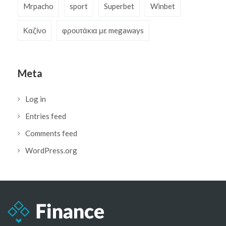
Mrpacho
sport
Superbet
Winbet
Καζίνο
φρουτάκια με megaways
Meta
Log in
Entries feed
Comments feed
WordPress.org