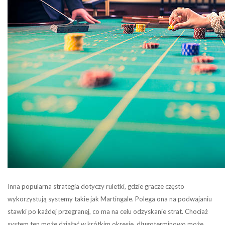
Inna popularna strategia dotyczy ruletki, gdzie gracze często
wykorzystują systemy takie jak Martingale. Polega ona na podwajaniu
stawki po każdej przegranej, co ma na celu odzyskanie strat. Chociaż
system ten może działać w krótkim okresie, długoterminowo może