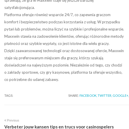
sprawiają, że gra w Maxxwin staje się jeszcze bardziej
satysfakcjonująca.
Platforma oferuje również wsparcie 24/7, co zapewnia graczom
komfort i bezpieczeństwo podczas korzystania z usług. W przypadku
pytań lub problemów, można liczyć na szybkie i profesjonalne wsparcie.
Maxxwin stawia na zadowolenie klientów, oferując różnorodne metody
płatności oraz szybkie wypłaty, co jest istotne dla wielu graczy.
Dzięki zaawansowanej technologii oraz dostosowanej ofercie, Maxxwin
staje się preferowanym miejscem dla graczy, którzy szukają
doświadczeń na najwyższym poziomie. Niezależnie od tego, czy chodzi
o zakłady sportowe, czy gry kasynowe, platforma ta oferuje wszystko,
co potrzebne do udanej zabawy.
TAGS:
SHARE:
FACEBOOK,
TWITTER,
GOOGLE+,
Previous
Verbeter jouw kansen tips en trucs voor casinospelers