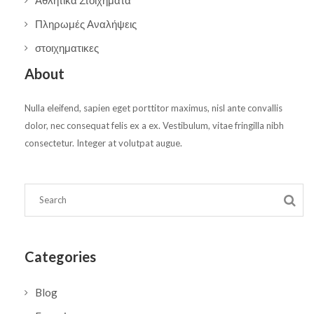
Αθλητικά Στοιχήματα
Πληρωμές Αναλήψεις
στοιχηματικες
About
Nulla eleifend, sapien eget porttitor maximus, nisl ante convallis
dolor, nec consequat felis ex a ex. Vestibulum, vitae fringilla nibh
consectetur. Integer at volutpat augue.
Categories
Blog