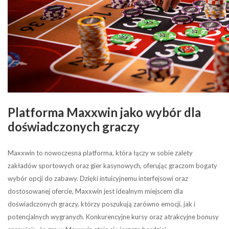
Platforma Maxxwin jako wybór dla
doświadczonych graczy
Maxxwin to nowoczesna platforma, która łączy w sobie zalety
zakładów sportowych oraz gier kasynowych, oferując graczom bogaty
wybór opcji do zabawy. Dzięki intuicyjnemu interfejsowi oraz
dostosowanej ofercie, Maxxwin jest idealnym miejscem dla
doświadczonych graczy, którzy poszukują zarówno emocji, jak i
potencjalnych wygranych. Konkurencyjne kursy oraz atrakcyjne bonusy