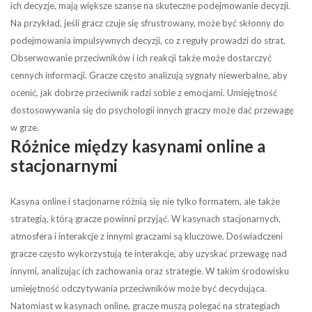
ich decyzje, mają większe szanse na skuteczne podejmowanie decyzji.
Na przykład, jeśli gracz czuje się sfrustrowany, może być skłonny do
podejmowania impulsywnych decyzji, co z reguły prowadzi do strat.
Obserwowanie przeciwników i ich reakcji także może dostarczyć
cennych informacji. Gracze często analizują sygnały niewerbalne, aby
ocenić, jak dobrze przeciwnik radzi sobie z emocjami. Umiejętność
dostosowywania się do psychologii innych graczy może dać przewagę
w grze.
Różnice między kasynami online a
stacjonarnymi
Kasyna online i stacjonarne różnią się nie tylko formatem, ale także
strategią, którą gracze powinni przyjąć. W kasynach stacjonarnych,
atmosfera i interakcje z innymi graczami są kluczowe. Doświadczeni
gracze często wykorzystują te interakcje, aby uzyskać przewagę nad
innymi, analizując ich zachowania oraz strategie. W takim środowisku
umiejętność odczytywania przeciwników może być decydująca.
Natomiast w kasynach online, gracze muszą polegać na strategiach