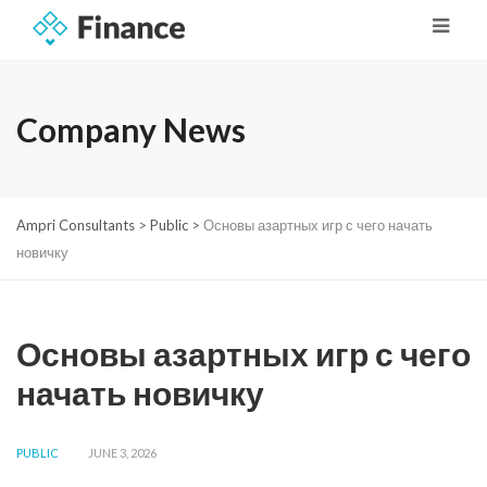
Company News
Ampri Consultants
>
Public
>
Основы азартных игр с чего начать
новичку
Основы азартных игр с чего
начать новичку
PUBLIC
JUNE 3, 2026