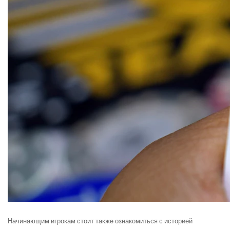
Начинающим игрокам стоит также ознакомиться с историей