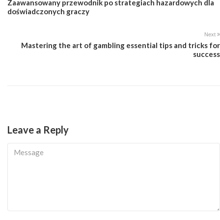
Zaawansowany przewodnik po strategiach hazardowych dla
doświadczonych graczy
Next
Mastering the art of gambling essential tips and tricks for
success
Leave a Reply