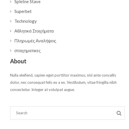
Spletne Stave
Superbet
Technology
Αθλητικά Στοιχήματα
Πληρωμές Αναλήψεις
στοιχηματικες
About
Nulla eleifend, sapien eget porttitor maximus, nisl ante convallis
dolor, nec consequat felis ex a ex. Vestibulum, vitae fringilla nibh
consectetur. Integer at volutpat augue.