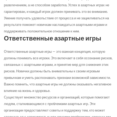
развлечением, а не способом заработка. Успех в азартных играх не
гарантирован, и каждый игрок должен принимать это во внимание.
Умение получать удовольствие от процесса и не зацикливаться на
результате поможет новичкам наслаждаться азартными играми и
поддерживать положительное отношение к ним.
Ответственные азартные игры
Ответственные азартные игры — это важная концепция, которую
должны понимать все игроки. Это включает в себя осознание рисков,
связанных с азартными играми, и принятие мер для снижения этих
рисков. Новички должны быть внимательны к своим игровым
привычкам и уметь распознавать признаки возможной зависимости.
Важно помнить, что азартные игры не должны оказывать негативное
влияние на жизнь и здоровье.
Существует множество ресурсов и организаций, которые помогают
людям, сталкивающимся с проблемами азартных игр. Эти
организации предоставляют советы и поддержку тем, кто может
столкнуться с зависимостью или другими проблемами, связанными