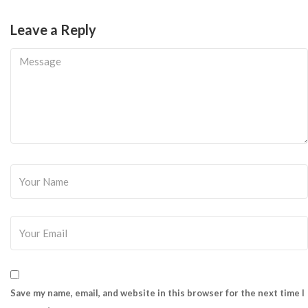
Leave a Reply
Save my name, email, and website in this browser for the next time I