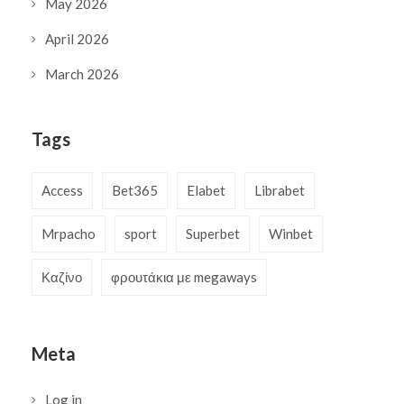
May 2026
April 2026
March 2026
Tags
Access
Bet365
Elabet
Librabet
Mrpacho
sport
Superbet
Winbet
Καζίνο
φρουτάκια με megaways
Meta
Log in