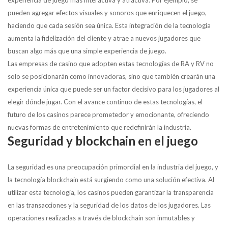
experiencia de juego más interactiva y atractiva. Por ejemplo, se
pueden agregar efectos visuales y sonoros que enriquecen el juego,
haciendo que cada sesión sea única. Esta integración de la tecnología
aumenta la fidelización del cliente y atrae a nuevos jugadores que
buscan algo más que una simple experiencia de juego.
Las empresas de casino que adopten estas tecnologías de RA y RV no
solo se posicionarán como innovadoras, sino que también crearán una
experiencia única que puede ser un factor decisivo para los jugadores al
elegir dónde jugar. Con el avance continuo de estas tecnologías, el
futuro de los casinos parece prometedor y emocionante, ofreciendo
nuevas formas de entretenimiento que redefinirán la industria.
Seguridad y blockchain en el juego
La seguridad es una preocupación primordial en la industria del juego, y
la tecnología blockchain está surgiendo como una solución efectiva. Al
utilizar esta tecnología, los casinos pueden garantizar la transparencia
en las transacciones y la seguridad de los datos de los jugadores. Las
operaciones realizadas a través de blockchain son inmutables y