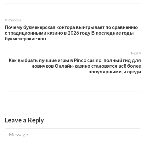
Previous
Почему букмекерская контора выигрывает по сравнению
с традиционными казино в 2026 году В последние годы
букмекерские кон
Next
Как выбрать лучшие игры в Pinco casino: полный гид для
новичков Онлайн-казино становятся всё более
популярными, и среди
Leave a Reply