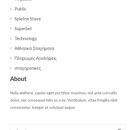
Public
Spletne Stave
Superbet
Technology
Αθλητικά Στοιχήματα
Πληρωμές Αναλήψεις
στοιχηματικες
About
Nulla eleifend, sapien eget porttitor maximus, nisl ante convallis
dolor, nec consequat felis ex a ex. Vestibulum, vitae fringilla nibh
consectetur. Integer at volutpat augue.