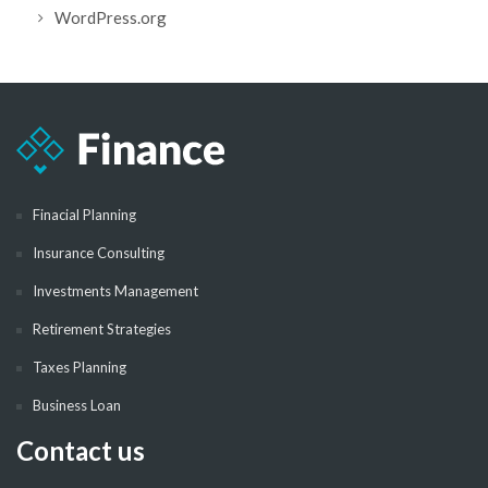
WordPress.org
Finacial Planning
Insurance Consulting
Investments Management
Retirement Strategies
Taxes Planning
Business Loan
Contact us