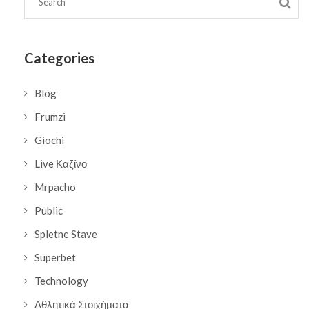
Categories
Blog
Frumzi
Giochi
Live Καζίνο
Mrpacho
Public
Spletne Stave
Superbet
Technology
Αθλητικά Στοιχήματα