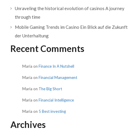
Unraveling the historical evolution of casinos A journey
through time
Mobile Gaming Trends im Casino Ein Blick auf die Zukunft
der Unterhaltung
Recent Comments
Maria
on
Finance In A Nutshell
Maria
on
Financial Management
Maria
on
The Big Short
Maria
on
Financial Intelligence
Maria
on
5 Best investing
Archives