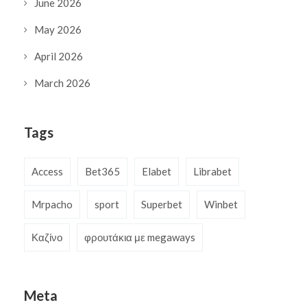
June 2026
May 2026
April 2026
March 2026
Tags
Access
Bet365
Elabet
Librabet
Mrpacho
sport
Superbet
Winbet
Καζίνο
φρουτάκια με megaways
Meta