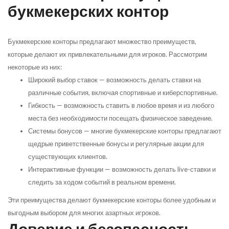
букмекерских контор
Букмекерские конторы предлагают множество преимуществ,
которые делают их привлекательными для игроков. Рассмотрим
некоторые из них:
Широкий выбор ставок — возможность делать ставки на
различные события, включая спортивные и киберспортивные.
Гибкость — возможность ставить в любое время и из любого
места без необходимости посещать физическое заведение.
Системы бонусов — многие букмекерские конторы предлагают
щедрые приветственные бонусы и регулярные акции для
существующих клиентов.
Интерактивные функции — возможность делать live-ставки и
следить за ходом событий в реальном времени.
Эти преимущества делают букмекерские конторы более удобным и
выгодным выбором для многих азартных игроков.
Доверие и безопасность