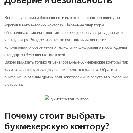
Вопросы доверия и безопасности имеют ключевое значение для
игроков в букмекерских конторах. Надежные операторы
обеспечивают своим клиентам высокий уровень защиты данных и
честную игру. Это достигается за счет наличия лицензий,
использования современных технологий шифрования и соблюдения
стандартов безопасных платежей.
Важно выбирать только лицензированные букмекерские конторы, так
как это гарантирует защиту ваших средств и данных. Обратите
внимание на отзывы других пользователей и на репутацию компании
в отрасли.
Почему стоит выбрать
букмекерскую контору?