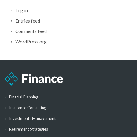
Log in
Entries feed
Comments feed
WordPress.org
Finacial Planning
Insurance Consulting
Investments Management
Retirement Strategies