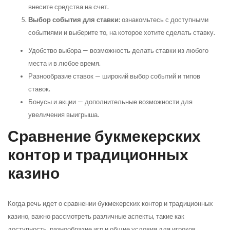
внесите средства на счет.
Выбор события для ставки:
ознакомьтесь с доступными
событиями и выберите то, на которое хотите сделать ставку.
Удобство выбора — возможность делать ставки из любого
места и в любое время.
Разнообразие ставок — широкий выбор событий и типов
ставок.
Бонусы и акции — дополнительные возможности для
увеличения выигрыша.
Сравнение букмекерских
контор и традиционных
казино
Когда речь идет о сравнении букмекерских контор и традиционных
казино, важно рассмотреть различные аспекты, такие как
доступность, разнообразие игр и общие условия для игроков.