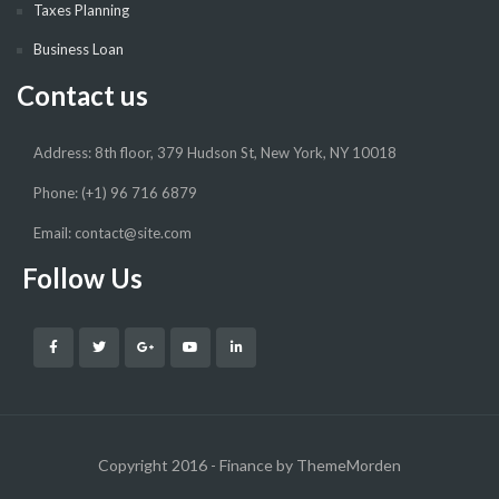
Taxes Planning
Business Loan
Contact us
Address: 8th floor, 379 Hudson St, New York, NY 10018
Phone: (+1) 96 716 6879
Email: contact@site.com
Follow Us
Copyright 2016 - Finance by ThemeMorden