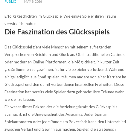
PUBLIC
MAY 9, 2026
Erfolgsgeschichten im Glücksspiel Wie einige Spieler ihren Traum
verwirklicht haben
Die Faszination des Glücksspiels
Das Glücksspiel zieht viele Menschen mit seinem aufregenden
Versprechen von Reichtum und Glück an. Ob in traditionellen Casinos
oder modernen Online-Plattformen, die Möglichkeit, in kurzer Zeit
große Summen zu gewinnen, ist für viele Spieler verlockend. Während
einige lediglich aus Spaß spielen, träumen andere von einer Karriere im
Glücksspiel und den damit verbundenen finanziellen Freiheiten. Diese
Faszination hat bereits viele Spieler dazu gebracht, ihre Träume wahr
werden zu lassen.
Ein wesentlicher Faktor, der die Anziehungskraft des Glücksspiels
ausmacht, ist die Ungewissheit des Ausgangs. Jeder Spin am
Spielautomaten oder jede Runde am Pokertisch kann den Unterschied
zwischen Verlust und Gewinn ausmachen. Spieler, die strategisch