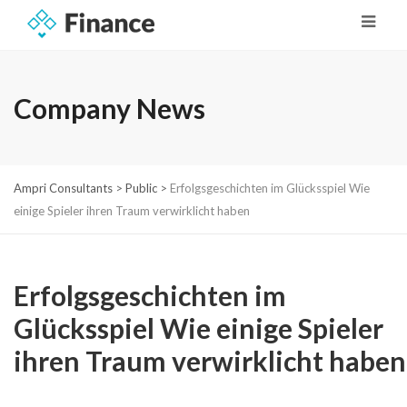
Company News
Ampri Consultants
>
Public
>
Erfolgsgeschichten im Glücksspiel Wie
einige Spieler ihren Traum verwirklicht haben
Erfolgsgeschichten im
Glücksspiel Wie einige Spieler
ihren Traum verwirklicht haben