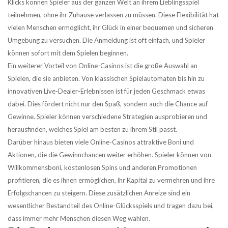
Klicks können Spieler aus der ganzen Welt an ihrem Lieblingsspiel
teilnehmen, ohne ihr Zuhause verlassen zu müssen. Diese Flexibilität hat
vielen Menschen ermöglicht, ihr Glück in einer bequemen und sicheren
Umgebung zu versuchen. Die Anmeldung ist oft einfach, und Spieler
können sofort mit dem Spielen beginnen.
Ein weiterer Vorteil von Online-Casinos ist die große Auswahl an
Spielen, die sie anbieten. Von klassischen Spielautomaten bis hin zu
innovativen Live-Dealer-Erlebnissen ist für jeden Geschmack etwas
dabei. Dies fördert nicht nur den Spaß, sondern auch die Chance auf
Gewinne. Spieler können verschiedene Strategien ausprobieren und
herausfinden, welches Spiel am besten zu ihrem Stil passt.
Darüber hinaus bieten viele Online-Casinos attraktive Boni und
Aktionen, die die Gewinnchancen weiter erhöhen. Spieler können von
Willkommensboni, kostenlosen Spins und anderen Promotionen
profitieren, die es ihnen ermöglichen, ihr Kapital zu vermehren und ihre
Erfolgschancen zu steigern. Diese zusätzlichen Anreize sind ein
wesentlicher Bestandteil des Online-Glücksspiels und tragen dazu bei,
dass immer mehr Menschen diesen Weg wählen.