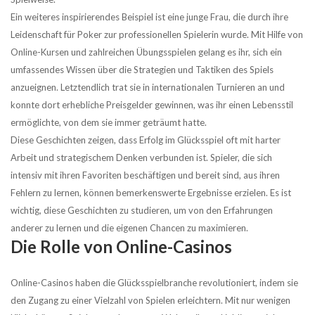
Ein weiteres inspirierendes Beispiel ist eine junge Frau, die durch ihre
Leidenschaft für Poker zur professionellen Spielerin wurde. Mit Hilfe von
Online-Kursen und zahlreichen Übungsspielen gelang es ihr, sich ein
umfassendes Wissen über die Strategien und Taktiken des Spiels
anzueignen. Letztendlich trat sie in internationalen Turnieren an und
konnte dort erhebliche Preisgelder gewinnen, was ihr einen Lebensstil
ermöglichte, von dem sie immer geträumt hatte.
Diese Geschichten zeigen, dass Erfolg im Glücksspiel oft mit harter
Arbeit und strategischem Denken verbunden ist. Spieler, die sich
intensiv mit ihren Favoriten beschäftigen und bereit sind, aus ihren
Fehlern zu lernen, können bemerkenswerte Ergebnisse erzielen. Es ist
wichtig, diese Geschichten zu studieren, um von den Erfahrungen
anderer zu lernen und die eigenen Chancen zu maximieren.
Die Rolle von Online-Casinos
Online-Casinos haben die Glücksspielbranche revolutioniert, indem sie
den Zugang zu einer Vielzahl von Spielen erleichtern. Mit nur wenigen