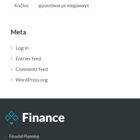
Καζίνο
φρουτάκια με megaways
Meta
Log in
Entries feed
Comments feed
WordPress.org
Finacial Planning