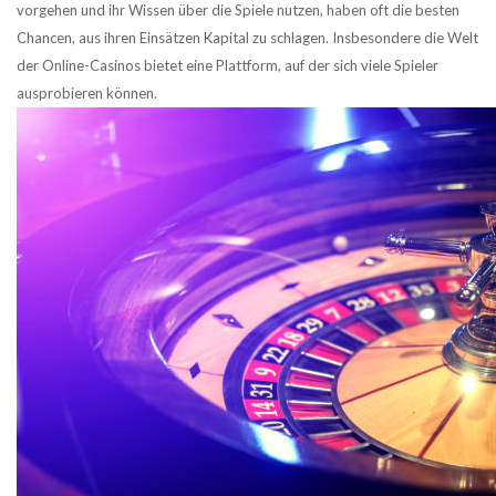
vorgehen und ihr Wissen über die Spiele nutzen, haben oft die besten
Chancen, aus ihren Einsätzen Kapital zu schlagen. Insbesondere die Welt
der Online-Casinos bietet eine Plattform, auf der sich viele Spieler
ausprobieren können.