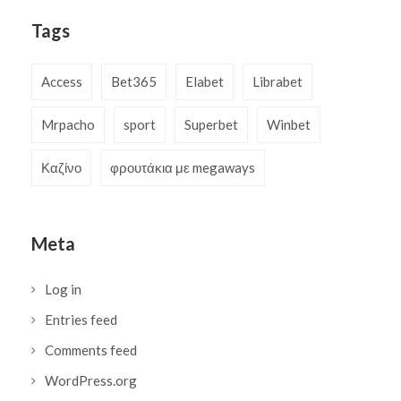
Tags
Access
Bet365
Elabet
Librabet
Mrpacho
sport
Superbet
Winbet
Καζίνο
φρουτάκια με megaways
Meta
Log in
Entries feed
Comments feed
WordPress.org