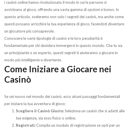
i casinò online hanno rivoluzionato il modo in cui le persone si
avvicinano al gioco, offrendo una vasta gamma di opzioni e bonus. In
questo articolo, sveleremo non solo i segreti dei casinò, ma anche come
questi possano arricchire la tua esperienza di gioco, facendoti diventare
un giocatore più consapevole.
Conoscere le varie tipologie di casinò e le loro peculiarità è
fondamentale per chi desidera immergersi in questo mondo. Che tu sia
un principiante o un esperto, questi segreti ti aiuteranno a giocare in
modo più intelligente e divertente.
Come Iniziare a Giocare nei
Casinò
Se sei nuovo nel mondo dei casinò, ecco alcuni passaggi fondamentali
per iniziare la tua avventura di gioco:
Scegliere il Casinò Giusto:
Seleziona un casinò che si adatti alle
tue esigenze, sia esso fisico o online.
Registrati:
Compila un modulo di registrazione se opti per un