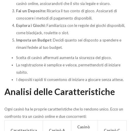
casinò online, assicurandoti che il sito sia legale e sicuro.
Fai un Deposito:
Ricarica il tuo conto di gioco. Assicurati di
conoscere i metodi di pagamento disponibili.
Esplora i Giochi:
Familiarizza con le regole dei giochi disponibili,
come blackjack, roulette o slot.
Imposta un Budget:
Decidi quanto sei disposto a spendere e
rimani fedele al tuo budget.
Scelta di casinò affermati aumenta la sicurezza del gioco.
La registrazione è semplice e veloce, permettendoti di iniziare
subito.
I depositi rapidi ti consentono di iniziare a giocare senza attese.
Analisi delle Caratteristiche
Ogni casinò ha le proprie caratteristiche che lo rendono unico. Ecco un
confronto tra un casinò online e due concorrenti:
Casinò
Caratteristica
Casinò A
Casinò C