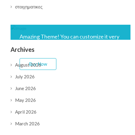
στοιχηματικες
Amazing Theme! You can customize it very
easy to fit your needs.
Archives
Buy Now
August 2026
July 2026
June 2026
May 2026
April 2026
March 2026