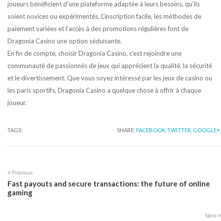
joueurs bénéficient d’une plateforme adaptée à leurs besoins, qu’ils
soient novices ou expérimentés. L’inscription facile, les méthodes de
paiement variées et l’accès à des promotions régulières font de
Dragonia Casino une option séduisante.
En fin de compte, choisir Dragonia Casino, c’est rejoindre une
communauté de passionnés de jeux qui apprécient la qualité, la sécurité
et le divertissement. Que vous soyez intéressé par les jeux de casino ou
les paris sportifs, Dragonia Casino a quelque chose à offrir à chaque
joueur.
TAGS:
SHARE:
FACEBOOK,
TWITTER,
GOOGLE+,
Previous
Fast payouts and secure transactions: the future of online
gaming
Next