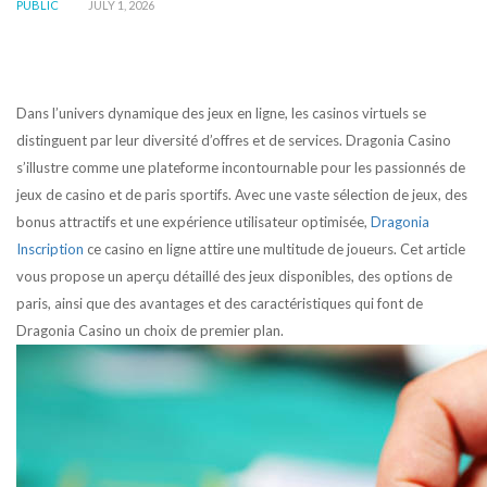
PUBLIC
JULY 1, 2026
Dans l’univers dynamique des jeux en ligne, les casinos virtuels se
distinguent par leur diversité d’offres et de services. Dragonia Casino
s’illustre comme une plateforme incontournable pour les passionnés de
jeux de casino et de paris sportifs. Avec une vaste sélection de jeux, des
bonus attractifs et une expérience utilisateur optimisée,
Dragonia
Inscription
ce casino en ligne attire une multitude de joueurs. Cet article
vous propose un aperçu détaillé des jeux disponibles, des options de
paris, ainsi que des avantages et des caractéristiques qui font de
Dragonia Casino un choix de premier plan.