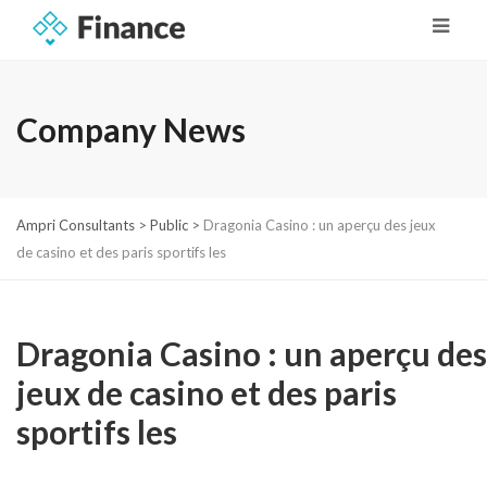
Company News
Ampri Consultants
>
Public
>
Dragonia Casino : un aperçu des jeux
de casino et des paris sportifs les
Dragonia Casino : un aperçu des
jeux de casino et des paris
sportifs les