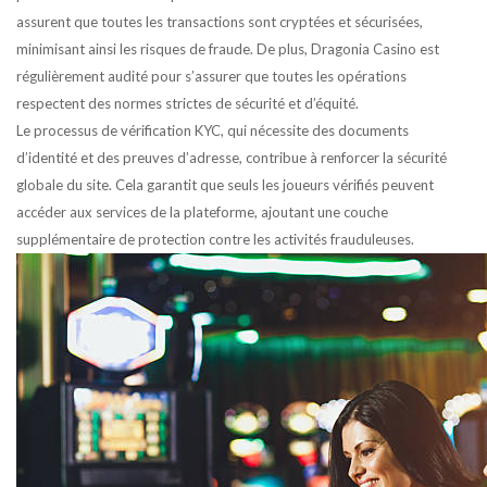
assurent que toutes les transactions sont cryptées et sécurisées,
minimisant ainsi les risques de fraude. De plus, Dragonia Casino est
régulièrement audité pour s’assurer que toutes les opérations
respectent des normes strictes de sécurité et d’équité.
Le processus de vérification KYC, qui nécessite des documents
d’identité et des preuves d’adresse, contribue à renforcer la sécurité
globale du site. Cela garantit que seuls les joueurs vérifiés peuvent
accéder aux services de la plateforme, ajoutant une couche
supplémentaire de protection contre les activités frauduleuses.