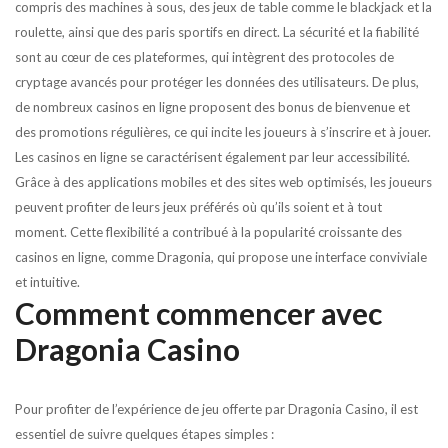
compris des machines à sous, des jeux de table comme le blackjack et la
roulette, ainsi que des paris sportifs en direct. La sécurité et la fiabilité
sont au cœur de ces plateformes, qui intègrent des protocoles de
cryptage avancés pour protéger les données des utilisateurs. De plus,
de nombreux casinos en ligne proposent des bonus de bienvenue et
des promotions régulières, ce qui incite les joueurs à s’inscrire et à jouer.
Les casinos en ligne se caractérisent également par leur accessibilité.
Grâce à des applications mobiles et des sites web optimisés, les joueurs
peuvent profiter de leurs jeux préférés où qu’ils soient et à tout
moment. Cette flexibilité a contribué à la popularité croissante des
casinos en ligne, comme Dragonia, qui propose une interface conviviale
et intuitive.
Comment commencer avec
Dragonia Casino
Pour profiter de l’expérience de jeu offerte par Dragonia Casino, il est
essentiel de suivre quelques étapes simples :