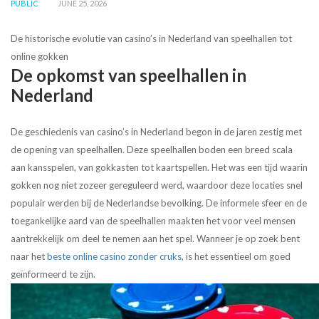
PUBLIC
JUNE 25, 2026
De historische evolutie van casino’s in Nederland van speelhallen tot
online gokken
De opkomst van speelhallen in
Nederland
De geschiedenis van casino’s in Nederland begon in de jaren zestig met
de opening van speelhallen. Deze speelhallen boden een breed scala
aan kansspelen, van gokkasten tot kaartspellen. Het was een tijd waarin
gokken nog niet zozeer gereguleerd werd, waardoor deze locaties snel
populair werden bij de Nederlandse bevolking. De informele sfeer en de
toegankelijke aard van de speelhallen maakten het voor veel mensen
aantrekkelijk om deel te nemen aan het spel. Wanneer je op zoek bent
naar het
beste online casino zonder cruks
, is het essentieel om goed
geïnformeerd te zijn.