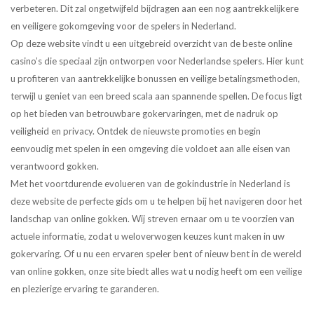
verbeteren. Dit zal ongetwijfeld bijdragen aan een nog aantrekkelijkere
en veiligere gokomgeving voor de spelers in Nederland.
Op deze website vindt u een uitgebreid overzicht van de beste online
casino’s die speciaal zijn ontworpen voor Nederlandse spelers. Hier kunt
u profiteren van aantrekkelijke bonussen en veilige betalingsmethoden,
terwijl u geniet van een breed scala aan spannende spellen. De focus ligt
op het bieden van betrouwbare gokervaringen, met de nadruk op
veiligheid en privacy. Ontdek de nieuwste promoties en begin
eenvoudig met spelen in een omgeving die voldoet aan alle eisen van
verantwoord gokken.
Met het voortdurende evolueren van de gokindustrie in Nederland is
deze website de perfecte gids om u te helpen bij het navigeren door het
landschap van online gokken. Wij streven ernaar om u te voorzien van
actuele informatie, zodat u weloverwogen keuzes kunt maken in uw
gokervaring. Of u nu een ervaren speler bent of nieuw bent in de wereld
van online gokken, onze site biedt alles wat u nodig heeft om een veilige
en plezierige ervaring te garanderen.