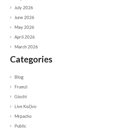
July 2026
June 2026
May 2026
April 2026
March 2026
Categories
Blog
Frumzi
Giochi
Live Καζίνο
Mrpacho
Public