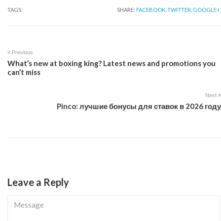
TAGS:
SHARE:
FACEBOOK,
TWITTER,
GOOGLE+,
Previous
What’s new at boxing king? Latest news and promotions you
can’t miss
Next
Pinco: лучшие бонусы для ставок в 2026 году
Leave a Reply