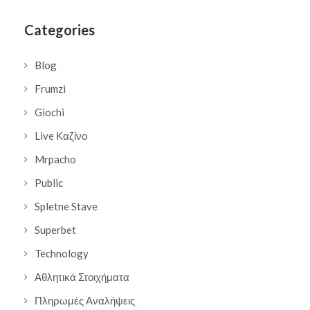
Categories
Blog
Frumzi
Giochi
Live Καζίνο
Mrpacho
Public
Spletne Stave
Superbet
Technology
Αθλητικά Στοιχήματα
Πληρωμές Αναλήψεις