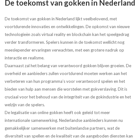
De toekomst van gokken in Nederland
De toekomst van gokken in Nederland lijkt veelbelovend, met
voortdurende innovaties en ontwikkelingen. De opkomst van nieuwe
technologieën zoals virtual reality en blockchain kan het speelgedrag
verder transformeren. Spelers kunnen in de toekomst wellicht nog
meeslepender ervaringen verwachten, met een grotere nadruk op
interactie en realisme.
Daarnaast zal het belang van verantwoord gokken blijven groeien. De
overheid en aanbieders zullen voortdurend moeten werken aan het
verbeteren van hun programma’s voor verantwoord spelen en het
bieden van hulp aan mensen die worstelen met gokverslaving. Dit is
cruciaal voor het behoud van de integriteit van de gokindustrie en het
welzijn van de spelers.
De legalisatie van online gokken heeft ook geleid tot meer
internationale samenwerking. Nederlandse aanbieders kunnen nu
gemakkelijker samenwerken met buitenlandse partners, wat de
diversiteit van spellen en de kwaliteit van de aangeboden diensten kan