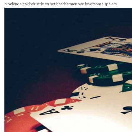
bloeiende gokindustrie en het beschermen van kwetsbare spelers.