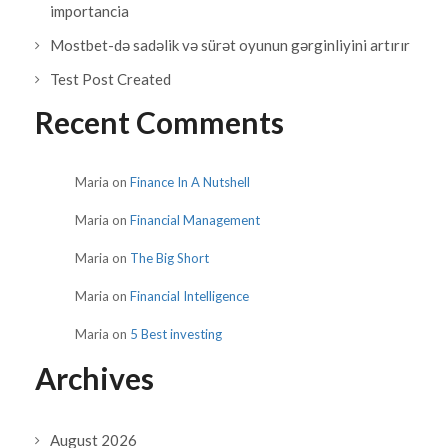
importancia
Mostbet-də sadəlik və sürət oyunun gərginliyini artırır
Test Post Created
Recent Comments
Maria
on
Finance In A Nutshell
Maria
on
Financial Management
Maria
on
The Big Short
Maria
on
Financial Intelligence
Maria
on
5 Best investing
Archives
August 2026