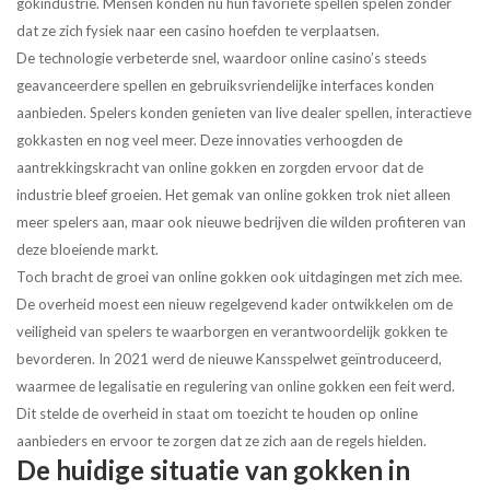
gokindustrie. Mensen konden nu hun favoriete spellen spelen zonder
dat ze zich fysiek naar een casino hoefden te verplaatsen.
De technologie verbeterde snel, waardoor online casino’s steeds
geavanceerdere spellen en gebruiksvriendelijke interfaces konden
aanbieden. Spelers konden genieten van live dealer spellen, interactieve
gokkasten en nog veel meer. Deze innovaties verhoogden de
aantrekkingskracht van online gokken en zorgden ervoor dat de
industrie bleef groeien. Het gemak van online gokken trok niet alleen
meer spelers aan, maar ook nieuwe bedrijven die wilden profiteren van
deze bloeiende markt.
Toch bracht de groei van online gokken ook uitdagingen met zich mee.
De overheid moest een nieuw regelgevend kader ontwikkelen om de
veiligheid van spelers te waarborgen en verantwoordelijk gokken te
bevorderen. In 2021 werd de nieuwe Kansspelwet geïntroduceerd,
waarmee de legalisatie en regulering van online gokken een feit werd.
Dit stelde de overheid in staat om toezicht te houden op online
aanbieders en ervoor te zorgen dat ze zich aan de regels hielden.
De huidige situatie van gokken in