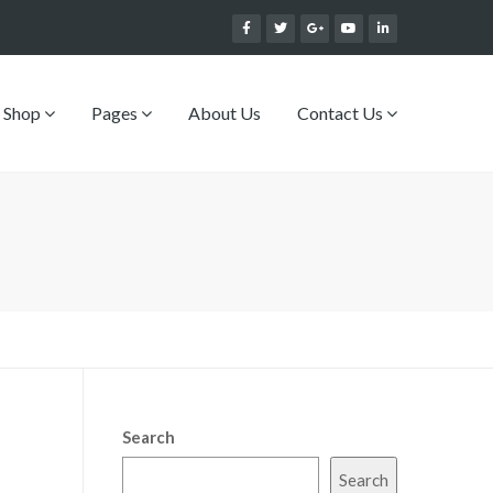
Shop
Pages
About Us
Contact Us
Search
Search