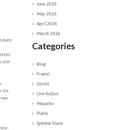
June 2026
May 2026
April 2026
March 2026
es kann
Categories
etzen,
e sich
Blog
Frumzi
,
Giochi
r Sie
Live Καζίνο
ernen
Mrpacho
Public
Spletne Stave
line-