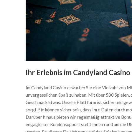
Ihr Erlebnis im Candyland Casino
Im Candyland Casino erwarten Sie eine Vielzahl von Mög
unvergesslichen Spaß zu haben. Mit über 500 Spielen, 
Geschmack etwas. Unsere Plattform ist sicher und gewä
sorgt. Sie können sicher sein, dass Ihre Daten durch 
Darüber hinaus bieten wir regelmäßig attraktive Bonu
engagierter Kundensupport steht Ihnen rund um die Uhr
werden. So können Sie sich ganz auf das Spielen konze