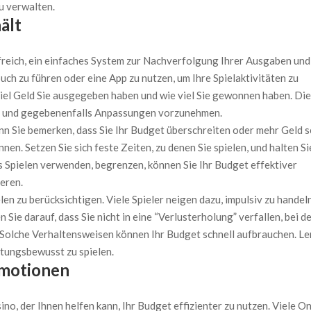
u verwalten.
ält
lfreich, ein einfaches System zur Nachverfolgung Ihrer Ausgaben und
uch zu führen oder eine App zu nutzen, um Ihre Spielaktivitäten zu
iel Geld Sie ausgegeben haben und wie viel Sie gewonnen haben. Di
ten und gegebenenfalls Anpassungen vorzunehmen.
Wenn Sie bemerken, dass Sie Ihr Budget überschreiten oder mehr Geld s
nnen. Setzen Sie sich feste Zeiten, zu denen Sie spielen, und halten Si
das Spielen verwenden, begrenzen, können Sie Ihr Budget effektiver
eren.
len zu berücksichtigen. Viele Spieler neigen dazu, impulsiv zu handeln
Sie darauf, dass Sie nicht in eine “Verlusterholung” verfallen, bei de
 Solche Verhaltensweisen können Ihr Budget schnell aufbrauchen. L
rtungsbewusst zu spielen.
omotionen
o, der Ihnen helfen kann, Ihr Budget effizienter zu nutzen. Viele On