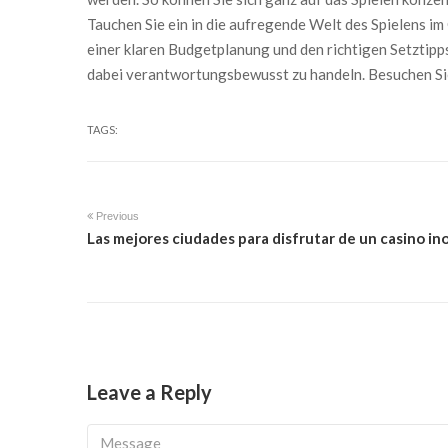
Tauchen Sie ein in die aufregende Welt des Spielens im
einer klaren Budgetplanung und den richtigen Setztipps
dabei verantwortungsbewusst zu handeln. Besuchen Sie 
TAGS:
Previous
Las mejores ciudades para disfrutar de un casino in
Leave a Reply