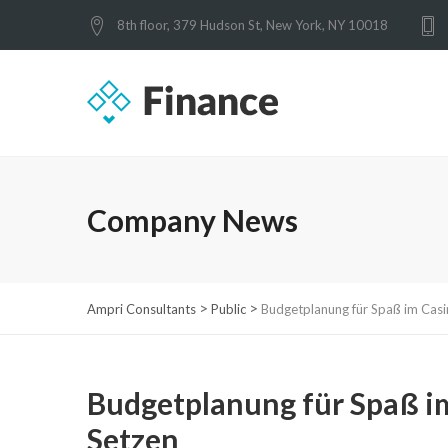
8th floor, 379 Hudson St, New York, NY 10018
Company News
>
>
Ampri Consultants
Public
Budgetplanung für Spaß im Casin
Budgetplanung für Spaß im
Setzen