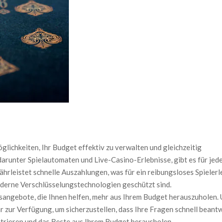
lichkeiten, Ihr Budget effektiv zu verwalten und gleichzeitig
darunter Spielautomaten und Live-Casino-Erlebnisse, gibt es für jed
hrleistet schnelle Auszahlungen, was für ein reibungsloses Spielerl
moderne Verschlüsselungstechnologien geschützt sind.
sangebote, die Ihnen helfen, mehr aus Ihrem Budget herauszuholen.
 zur Verfügung, um sicherzustellen, dass Ihre Fragen schnell beant
ntrieren und das Beste aus Ihrem Budget herausholen.