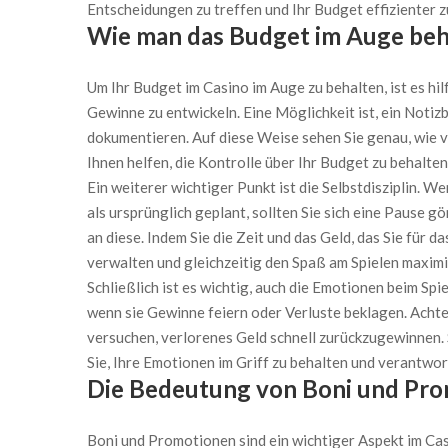
Entscheidungen zu treffen und Ihr Budget effizienter z
Wie man das Budget im Auge beh
Um Ihr Budget im Casino im Auge zu behalten, ist es hi
Gewinne zu entwickeln. Eine Möglichkeit ist, ein Notizb
dokumentieren. Auf diese Weise sehen Sie genau, wie v
Ihnen helfen, die Kontrolle über Ihr Budget zu behal
Ein weiterer wichtiger Punkt ist die Selbstdisziplin. 
als ursprünglich geplant, sollten Sie sich eine Pause gö
an diese. Indem Sie die Zeit und das Geld, das Sie für 
verwalten und gleichzeitig den Spaß am Spielen maximi
Schließlich ist es wichtig, auch die Emotionen beim Spie
wenn sie Gewinne feiern oder Verluste beklagen. Achten 
versuchen, verlorenes Geld schnell zurückzugewinnen.
Sie, Ihre Emotionen im Griff zu behalten und verantwo
Die Bedeutung von Boni und Pr
Boni und Promotionen sind ein wichtiger Aspekt im Casin