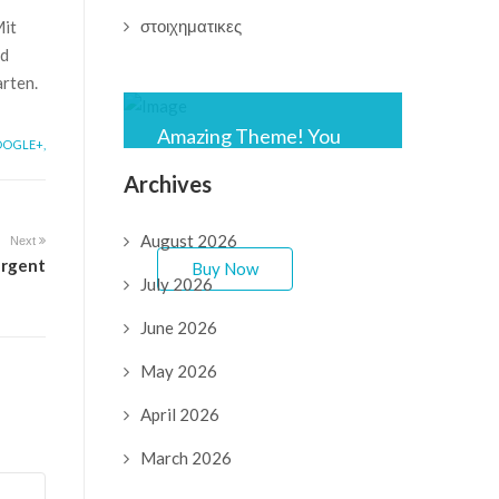
στοιχηματικες
Mit
nd
arten.
Amazing Theme! You
OGLE+,
can customize it very
Archives
easy to fit your needs.
August 2026
Next
argent
Buy Now
July 2026
June 2026
May 2026
April 2026
March 2026