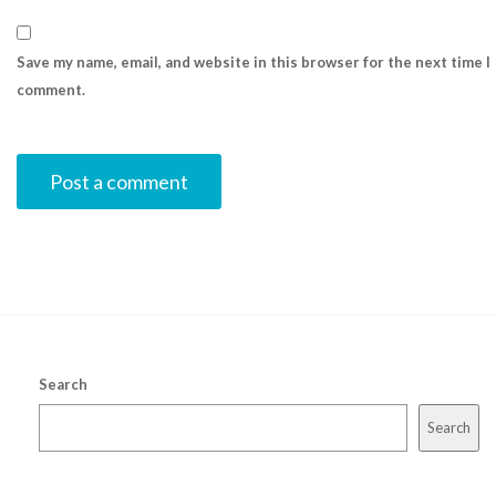
Save my name, email, and website in this browser for the next time I
comment.
Search
Search