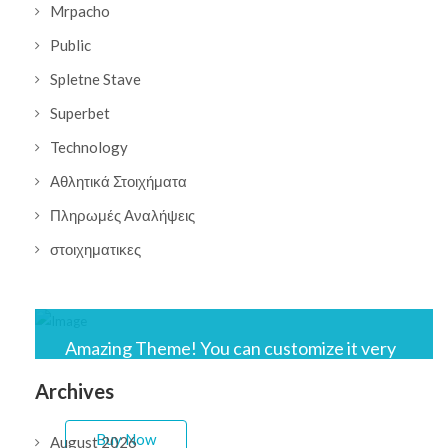
Mrpacho
Public
Spletne Stave
Superbet
Technology
Αθλητικά Στοιχήματα
Πληρωμές Αναλήψεις
στοιχηματικες
Amazing Theme! You can customize it very
easy to fit your needs.
Archives
Buy Now
August 2026