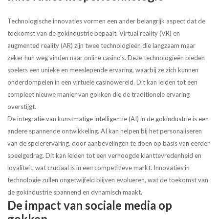
Technologische innovaties vormen een ander belangrijk aspect dat de
toekomst van de gokindustrie bepaalt. Virtual reality (VR) en
augmented reality (AR) zijn twee technologieën die langzaam maar
zeker hun weg vinden naar online casino’s. Deze technologieën bieden
spelers een unieke en meeslepende ervaring, waarbij ze zich kunnen
onderdompelen in een virtuele casinowereld. Dit kan leiden tot een
compleet nieuwe manier van gokken die de traditionele ervaring
overstijgt.
De integratie van kunstmatige intelligentie (AI) in de gokindustrie is een
andere spannende ontwikkeling. AI kan helpen bij het personaliseren
van de spelerervaring, door aanbevelingen te doen op basis van eerder
speelgedrag. Dit kan leiden tot een verhoogde klanttevredenheid en
loyaliteit, wat cruciaal is in een competitieve markt. Innovaties in
technologie zullen ongetwijfeld blijven evolueren, wat de toekomst van
de gokindustrie spannend en dynamisch maakt.
De impact van sociale media op
gokken