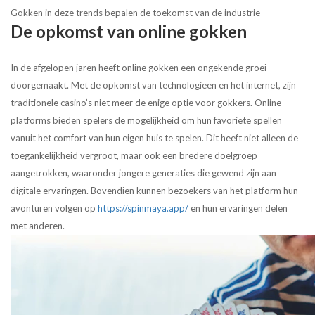
Gokken in deze trends bepalen de toekomst van de industrie
De opkomst van online gokken
In de afgelopen jaren heeft online gokken een ongekende groei
doorgemaakt. Met de opkomst van technologieën en het internet, zijn
traditionele casino’s niet meer de enige optie voor gokkers. Online
platforms bieden spelers de mogelijkheid om hun favoriete spellen
vanuit het comfort van hun eigen huis te spelen. Dit heeft niet alleen de
toegankelijkheid vergroot, maar ook een bredere doelgroep
aangetrokken, waaronder jongere generaties die gewend zijn aan
digitale ervaringen. Bovendien kunnen bezoekers van het platform hun
avonturen volgen op
https://spinmaya.app/
en hun ervaringen delen
met anderen.