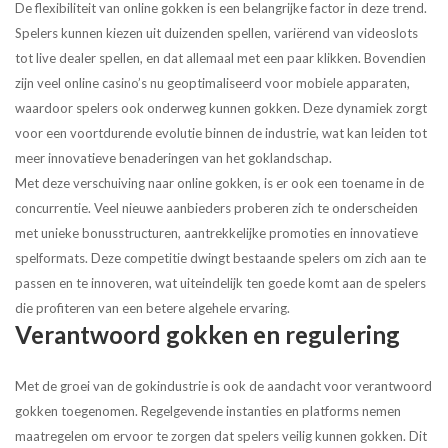
De flexibiliteit van online gokken is een belangrijke factor in deze trend.
Spelers kunnen kiezen uit duizenden spellen, variërend van videoslots
tot live dealer spellen, en dat allemaal met een paar klikken. Bovendien
zijn veel online casino’s nu geoptimaliseerd voor mobiele apparaten,
waardoor spelers ook onderweg kunnen gokken. Deze dynamiek zorgt
voor een voortdurende evolutie binnen de industrie, wat kan leiden tot
meer innovatieve benaderingen van het goklandschap.
Met deze verschuiving naar online gokken, is er ook een toename in de
concurrentie. Veel nieuwe aanbieders proberen zich te onderscheiden
met unieke bonusstructuren, aantrekkelijke promoties en innovatieve
spelformats. Deze competitie dwingt bestaande spelers om zich aan te
passen en te innoveren, wat uiteindelijk ten goede komt aan de spelers
die profiteren van een betere algehele ervaring.
Verantwoord gokken en regulering
Met de groei van de gokindustrie is ook de aandacht voor verantwoord
gokken toegenomen. Regelgevende instanties en platforms nemen
maatregelen om ervoor te zorgen dat spelers veilig kunnen gokken. Dit