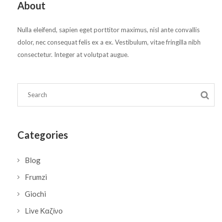
About
Nulla eleifend, sapien eget porttitor maximus, nisl ante convallis
dolor, nec consequat felis ex a ex. Vestibulum, vitae fringilla nibh
consectetur. Integer at volutpat augue.
Categories
Blog
Frumzi
Giochi
Live Καζίνο