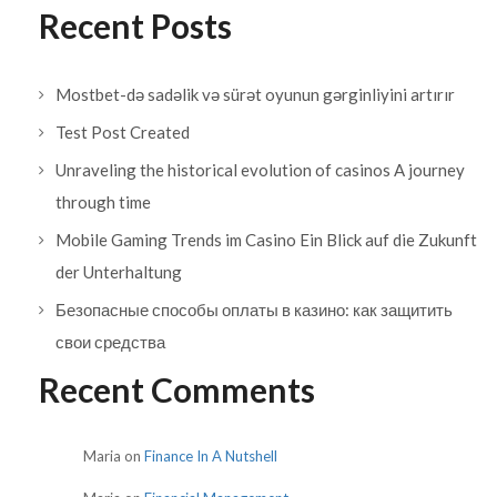
Recent Posts
Mostbet-də sadəlik və sürət oyunun gərginliyini artırır
Test Post Created
Unraveling the historical evolution of casinos A journey
through time
Mobile Gaming Trends im Casino Ein Blick auf die Zukunft
der Unterhaltung
Безопасные способы оплаты в казино: как защитить
свои средства
Recent Comments
Maria
on
Finance In A Nutshell