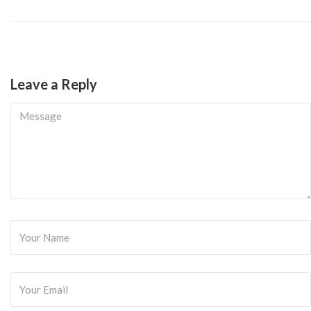
Leave a Reply