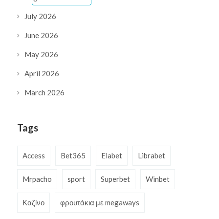
July 2026
June 2026
May 2026
April 2026
March 2026
Tags
Access
Bet365
Elabet
Librabet
Mrpacho
sport
Superbet
Winbet
Καζίνο
φρουτάκια με megaways