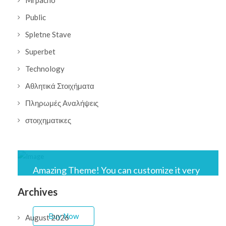
Mrpacho
Public
Spletne Stave
Superbet
Technology
Αθλητικά Στοιχήματα
Πληρωμές Αναλήψεις
στοιχηματικες
Amazing Theme! You can customize it very
easy to fit your needs.
Archives
Buy Now
August 2026