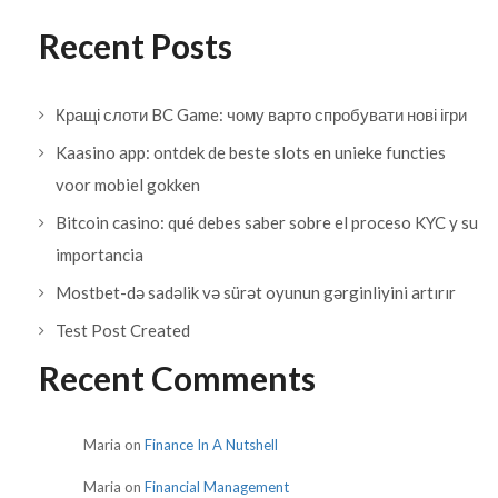
Recent Posts
Кращі слоти BC Game: чому варто спробувати нові ігри
Kaasino app: ontdek de beste slots en unieke functies
voor mobiel gokken
Bitcoin casino: qué debes saber sobre el proceso KYC y su
importancia
Mostbet-də sadəlik və sürət oyunun gərginliyini artırır
Test Post Created
Recent Comments
Maria
on
Finance In A Nutshell
Maria
on
Financial Management