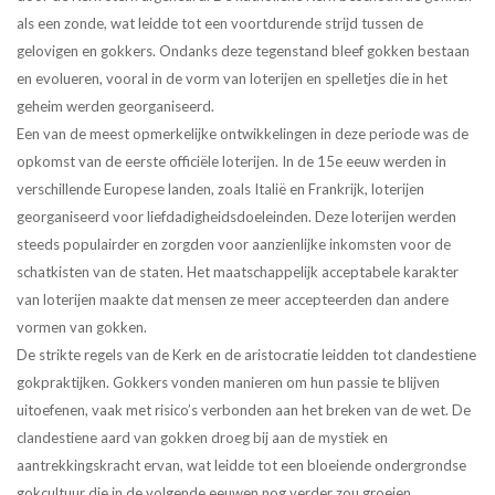
als een zonde, wat leidde tot een voortdurende strijd tussen de
gelovigen en gokkers. Ondanks deze tegenstand bleef gokken bestaan
en evolueren, vooral in de vorm van loterijen en spelletjes die in het
geheim werden georganiseerd.
Een van de meest opmerkelijke ontwikkelingen in deze periode was de
opkomst van de eerste officiële loterijen. In de 15e eeuw werden in
verschillende Europese landen, zoals Italië en Frankrijk, loterijen
georganiseerd voor liefdadigheidsdoeleinden. Deze loterijen werden
steeds populairder en zorgden voor aanzienlijke inkomsten voor de
schatkisten van de staten. Het maatschappelijk acceptabele karakter
van loterijen maakte dat mensen ze meer accepteerden dan andere
vormen van gokken.
De strikte regels van de Kerk en de aristocratie leidden tot clandestiene
gokpraktijken. Gokkers vonden manieren om hun passie te blijven
uitoefenen, vaak met risico’s verbonden aan het breken van de wet. De
clandestiene aard van gokken droeg bij aan de mystiek en
aantrekkingskracht ervan, wat leidde tot een bloeiende ondergrondse
gokcultuur die in de volgende eeuwen nog verder zou groeien.