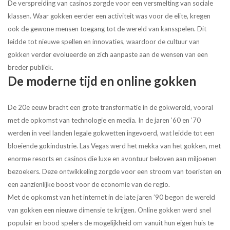
De verspreiding van casinos zorgde voor een versmelting van sociale
klassen. Waar gokken eerder een activiteit was voor de elite, kregen
ook de gewone mensen toegang tot de wereld van kansspelen. Dit
leidde tot nieuwe spellen en innovaties, waardoor de cultuur van
gokken verder evolueerde en zich aanpaste aan de wensen van een
breder publiek.
De moderne tijd en online gokken
De 20e eeuw bracht een grote transformatie in de gokwereld, vooral
met de opkomst van technologie en media. In de jaren ’60 en ’70
werden in veel landen legale gokwetten ingevoerd, wat leidde tot een
bloeiende gokindustrie. Las Vegas werd het mekka van het gokken, met
enorme resorts en casinos die luxe en avontuur beloven aan miljoenen
bezoekers. Deze ontwikkeling zorgde voor een stroom van toeristen en
een aanzienlijke boost voor de economie van de regio.
Met de opkomst van het internet in de late jaren ’90 begon de wereld
van gokken een nieuwe dimensie te krijgen. Online gokken werd snel
populair en bood spelers de mogelijkheid om vanuit hun eigen huis te