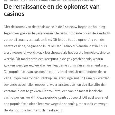
De renaissance en de opkomst van
casinos
Met de komst van de renaissance in de 16e eeuw begon de houding
tegenover gokken te veranderen. De cultuur bloeide op en de aandacht
verschuift naar vermaak en luxe. Dit leidde tot de oprichting van de
eerste casinos, beginnend in Italië. Het Casino di Venezia, dat in 1638
werd geopend, wordt vaak beschouwd als het eerste formele casino ter
wereld. Dit markeerde een keerpunt in de gokgeschiedenis, waarin
gokken werd gereguleerd en een legitieme vorm van amusement werd.
De populariteit van casinos breidde zich al snel uit naar andere delen
van Europa, waaronder Frankrijk en later Engeland. In Frankrijk werden
bekende speelhallen geopend, waar aristocraten en de rijke elite zich
verzameld om te gokken. Het roulette, een van de meest iconische
casinospellen, werd in deze periode geïntroduceerd. Dit spel won snel
aan populariteit, niet alleen vanwege de spanning, maar ook vanwege
de glamour die het met zich meebracht.