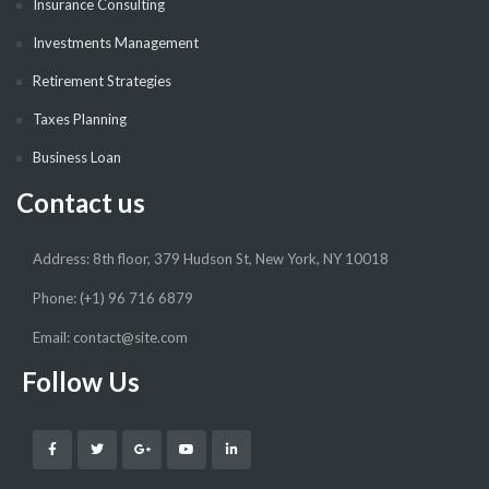
Insurance Consulting
Investments Management
Retirement Strategies
Taxes Planning
Business Loan
Contact us
Address: 8th floor, 379 Hudson St, New York, NY 10018
Phone: (+1) 96 716 6879
Email: contact@site.com
Follow Us