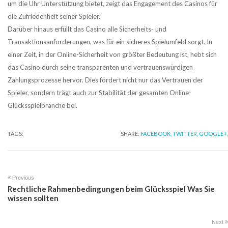
um die Uhr Unterstützung bietet, zeigt das Engagement des Casinos für
die Zufriedenheit seiner Spieler.
Darüber hinaus erfüllt das Casino alle Sicherheits- und
Transaktionsanforderungen, was für ein sicheres Spielumfeld sorgt. In
einer Zeit, in der Online-Sicherheit von größter Bedeutung ist, hebt sich
das Casino durch seine transparenten und vertrauenswürdigen
Zahlungsprozesse hervor. Dies fördert nicht nur das Vertrauen der
Spieler, sondern trägt auch zur Stabilität der gesamten Online-
Glücksspielbranche bei.
TAGS:
SHARE:
FACEBOOK,
TWITTER,
GOOGLE+,
Previous
Rechtliche Rahmenbedingungen beim Glücksspiel Was Sie
wissen sollten
Next