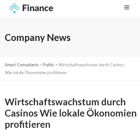
Company News
Ampri Consultants
>
Public
>
Wirtschaftswachstum durch Casinos
Wie lokale Ökonomien profitieren
Wirtschaftswachstum durch
Casinos Wie lokale Ökonomien
profitieren