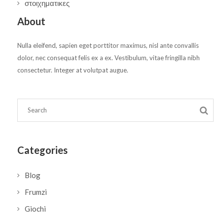
στοιχηματικες
About
Nulla eleifend, sapien eget porttitor maximus, nisl ante convallis
dolor, nec consequat felis ex a ex. Vestibulum, vitae fringilla nibh
consectetur. Integer at volutpat augue.
Categories
Blog
Frumzi
Giochi