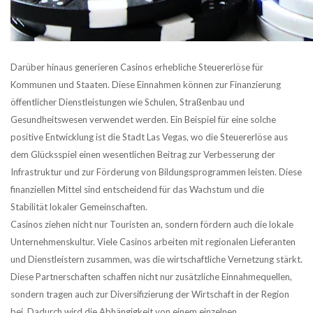
Darüber hinaus generieren Casinos erhebliche Steuererlöse für
Kommunen und Staaten. Diese Einnahmen können zur Finanzierung
öffentlicher Dienstleistungen wie Schulen, Straßenbau und
Gesundheitswesen verwendet werden. Ein Beispiel für eine solche
positive Entwicklung ist die Stadt Las Vegas, wo die Steuererlöse aus
dem Glücksspiel einen wesentlichen Beitrag zur Verbesserung der
Infrastruktur und zur Förderung von Bildungsprogrammen leisten. Diese
finanziellen Mittel sind entscheidend für das Wachstum und die
Stabilität lokaler Gemeinschaften.
Casinos ziehen nicht nur Touristen an, sondern fördern auch die lokale
Unternehmenskultur. Viele Casinos arbeiten mit regionalen Lieferanten
und Dienstleistern zusammen, was die wirtschaftliche Vernetzung stärkt.
Diese Partnerschaften schaffen nicht nur zusätzliche Einnahmequellen,
sondern tragen auch zur Diversifizierung der Wirtschaft in der Region
bei. Dadurch wird die Abhängigkeit von einem einzelnen