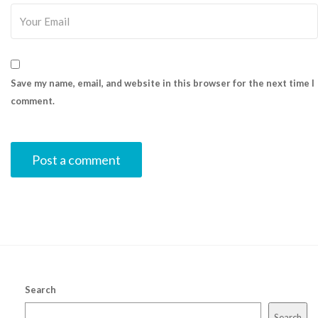
Save my name, email, and website in this browser for the next time I
comment.
Search
Search