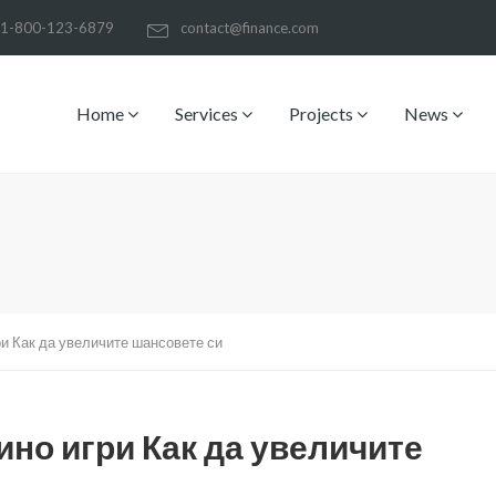
1-800-123-6879
contact@finance.com
Home
Services
Projects
News
ри Как да увеличите шансовете си
ино игри Как да увеличите