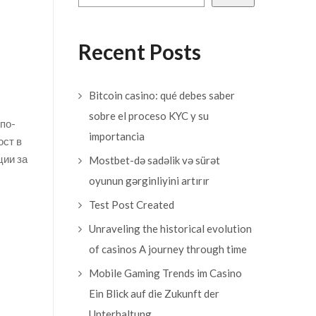
Recent Posts
Bitcoin casino: qué debes saber
sobre el proceso KYC y su
 по-
importancia
ост в
ции за
Mostbet-də sadəlik və sürət
oyunun gərginliyini artırır
Test Post Created
Unraveling the historical evolution
of casinos A journey through time
Mobile Gaming Trends im Casino
Ein Blick auf die Zukunft der
Unterhaltung