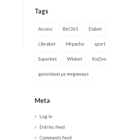
Tags
Access
Bet365
Elabet
Librabet
Mrpacho
sport
Superbet
Winbet
Καζίνο
φρουτάκια με megaways
Meta
Log in
Entries feed
Comments feed