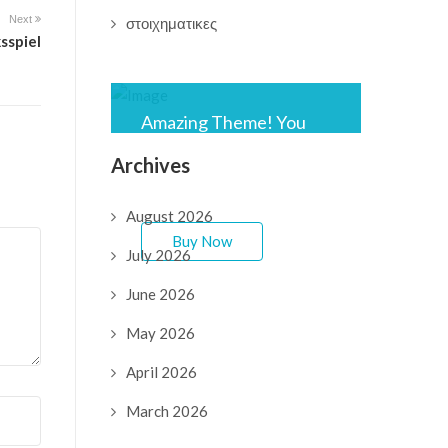
Next
στοιχηματικες
sspiel
Amazing Theme! You
can customize it very
Archives
easy to fit your needs.
August 2026
Buy Now
July 2026
June 2026
May 2026
April 2026
March 2026