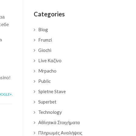
Categories
 за
 себе
Blog
а
Frumzi
Giochi
Live Καζίνο
Mrpacho
sino!
Public
Spletne Stave
OGLE+,
Superbet
Technology
Αθλητικά Στοιχήματα
Πληρωμές Αναλήψεις