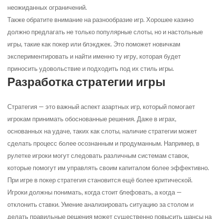
неожиданных ограничений.
Также обратите внимание на разнообразие игр. Хорошее казино
должно предлагать не только популярные слоты, но и настольные
игры, такие как покер или блэкджек. Это поможет новичкам
экспериментировать и найти именно ту игру, которая будет
приносить удовольствие и подходить под их стиль игры.
Разработка стратегии игры
Стратегия — это важный аспект азартных игр, который помогает
игрокам принимать обоснованные решения. Даже в играх,
основанных на удаче, таких как слоты, наличие стратегии может
сделать процесс более осознанным и продуманным. Например, в
рулетке игроки могут следовать различным системам ставок,
которые помогут им управлять своим капиталом более эффективно.
При игре в покер стратегия становится ещё более критической.
Игроки должны понимать, когда стоит блефовать, а когда —
отклонить ставки. Умение анализировать ситуацию за столом и
делать правильные решения может существенно повысить шансы на