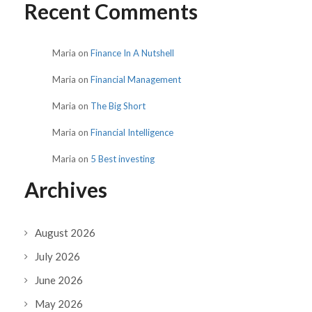
Recent Comments
Maria
on
Finance In A Nutshell
Maria
on
Financial Management
Maria
on
The Big Short
Maria
on
Financial Intelligence
Maria
on
5 Best investing
Archives
August 2026
July 2026
June 2026
May 2026