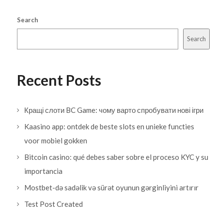
Search
Search
Recent Posts
Кращі слоти BC Game: чому варто спробувати нові ігри
Kaasino app: ontdek de beste slots en unieke functies
voor mobiel gokken
Bitcoin casino: qué debes saber sobre el proceso KYC y su
importancia
Mostbet-də sadəlik və sürət oyunun gərginliyini artırır
Test Post Created