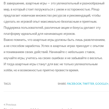
В завершение, азартные игры — это увлекательный и разнообразный
мир, в который стоит погружаться с умом и осторожностью. Pinup
предлагает новичкам множество ресурсов и рекомендаций, чтобы
сделать их игровой опыт максимально безопасным и приятным.
Поддержка пользователей, различные акции и бонусы делают эту
платформу идеальной для начинающих игроков.
Важно помнить, что азартные игры должны быть лишь развлечением,
а не способом заработка. Успех в азартных играх приходит с опытом
и пониманием своих действий. Начинайте с небольших ставок,
изучайте игры, учитесь на своих ошибках и не забывайте о веселье.
И тогда азартные игры станут для вас не только увлекательным
хобби, но и возможностью приятно провести время.
TAGS:
SHARE:
FACEBOOK,
TWITTER,
GOOGLE+,
Previous