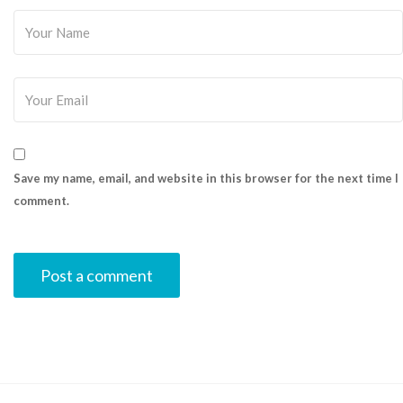
Save my name, email, and website in this browser for the next time I
comment.