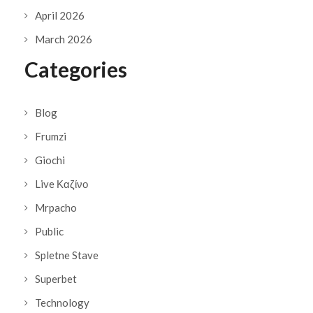
April 2026
March 2026
Categories
Blog
Frumzi
Giochi
Live Καζίνο
Mrpacho
Public
Spletne Stave
Superbet
Technology