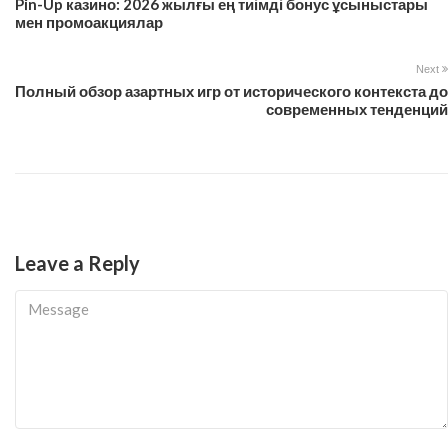
Pin-Up казино: 2026 жылғы ең тиімді бонус ұсыныстары
мен промоакциялар
Next
Полный обзор азартных игр от исторического контекста до
современных тенденций
Leave a Reply