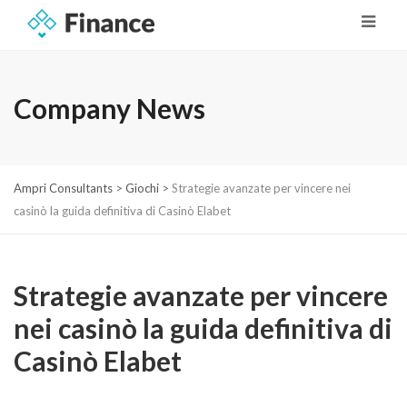
Company News
Ampri Consultants
>
Giochi
>
Strategie avanzate per vincere nei
casinò la guida definitiva di Casinò Elabet
Strategie avanzate per vincere
nei casinò la guida definitiva di
Casinò Elabet