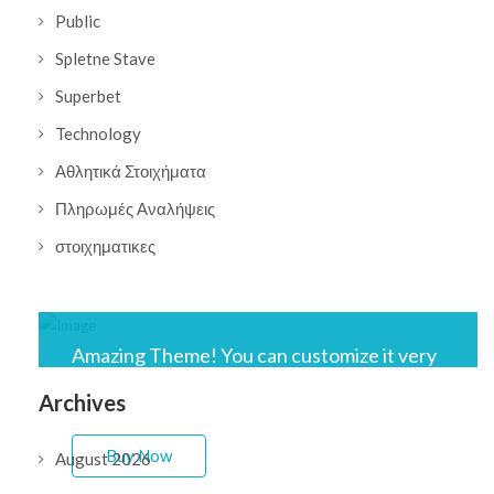
Public
Spletne Stave
Superbet
Technology
Αθλητικά Στοιχήματα
Πληρωμές Αναλήψεις
στοιχηματικες
Amazing Theme! You can customize it very
easy to fit your needs.
Archives
Buy Now
August 2026