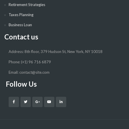
Retirement Strategies
Taxes Planning
Business Loan
Contact us
Address: 8th floor, 379 Hudson St, New York, NY 10018
Phone: (+1) 96 716 6879
Email: contact@site.com
Follow Us