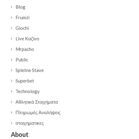
Blog
Frumzi
Giochi
Live Καζίνο
Mrpacho
Public
Spletne Stave
Superbet
Technology
Αθλητικά Στοιχήματα
Πληρωμές Αναλήψεις
στοιχηματικες
About