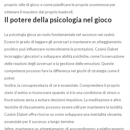
proprio stile di gioco e come pianificare le proprie scommesse per
ottenere il massimo dal proprio bankroll.
Il potere della psicologia nel gioco
La psicologia gioca un ruolo fondamentale nel successo nei casinò.
Essere in grado di leggere gli avversari e mantenere un atteggiamento
positivo può influenzare notevolmente le prestazioni. Casinò Elabet
incoraggia i giocatori a sviluppare abilità psichiche, come l’osservazione
delle reazioni degli avversari e la gestione delle emozioni. Queste
competenze possono fare la differenza nei giochi di strategia come il
poker.
Inoltre, la consapevolezza di sé è essenziale. Comprendere il proprio
stato d’animo e riconoscere quando si è in una condizione di stress o
frustrazione aiuta a evitare decisioni impulsive. La meditazione e altre
tecniche di rilassamento possono essere utili per mantenere la lucidità.
Casinò Elabet offre risorse su come sviluppare una mentalità vincente,
essenziale per il successo a lungo termine.
Infine, mantenere un atteggiamento di apprendimento e miglioramento