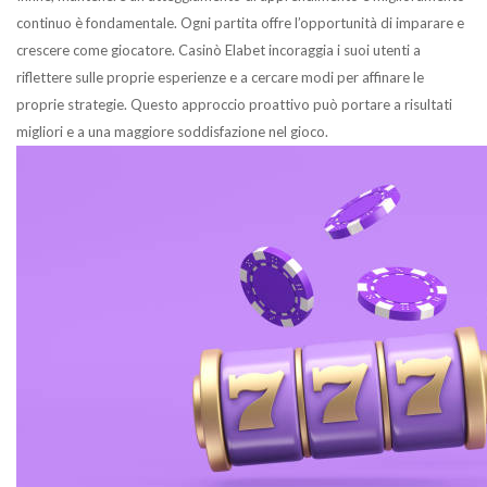
continuo è fondamentale. Ogni partita offre l’opportunità di imparare e
crescere come giocatore. Casinò Elabet incoraggia i suoi utenti a
riflettere sulle proprie esperienze e a cercare modi per affinare le
proprie strategie. Questo approccio proattivo può portare a risultati
migliori e a una maggiore soddisfazione nel gioco.