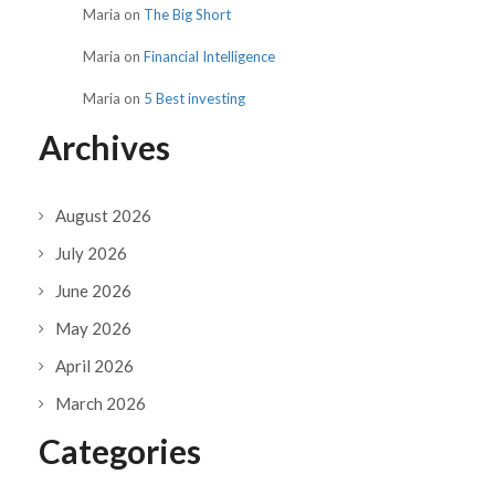
Maria
on
The Big Short
Maria
on
Financial Intelligence
Maria
on
5 Best investing
Archives
August 2026
July 2026
June 2026
May 2026
April 2026
March 2026
Categories