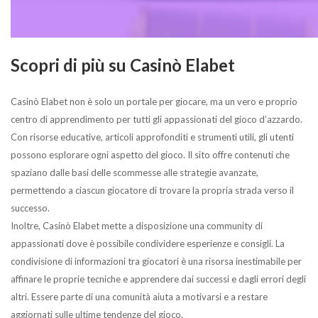
Scopri di più su Casinò Elabet
Casinò Elabet non è solo un portale per giocare, ma un vero e proprio
centro di apprendimento per tutti gli appassionati del gioco d’azzardo.
Con risorse educative, articoli approfonditi e strumenti utili, gli utenti
possono esplorare ogni aspetto del gioco. Il sito offre contenuti che
spaziano dalle basi delle scommesse alle strategie avanzate,
permettendo a ciascun giocatore di trovare la propria strada verso il
successo.
Inoltre, Casinò Elabet mette a disposizione una community di
appassionati dove è possibile condividere esperienze e consigli. La
condivisione di informazioni tra giocatori è una risorsa inestimabile per
affinare le proprie tecniche e apprendere dai successi e dagli errori degli
altri. Essere parte di una comunità aiuta a motivarsi e a restare
aggiornati sulle ultime tendenze del gioco.