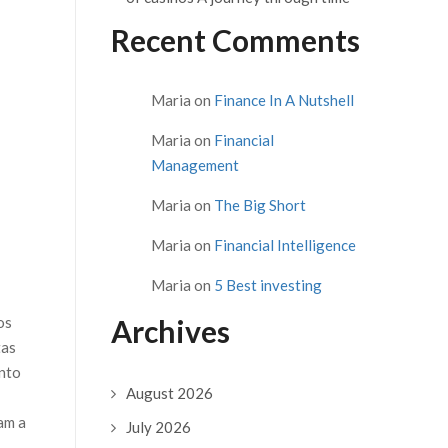
Recent Comments
Maria
on
Finance In A Nutshell
Maria
on
Financial
Management
Maria
on
The Big Short
Maria
on
Financial Intelligence
Maria
on
5 Best investing
os
Archives
tas
ento
August 2026
am a
July 2026