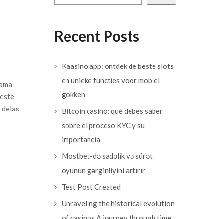
Recent Posts
Kaasino app: ontdek de beste slots
en unieke functies voor mobiel
gama
gokken
Neste
 delas
Bitcoin casino: qué debes saber
sobre el proceso KYC y su
importancia
Mostbet-də sadəlik və sürət
oyunun gərginliyini artırır
Test Post Created
Unraveling the historical evolution
of casinos A journey through time