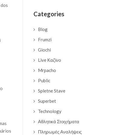
 dos
Categories
Blog
Frumzi
i
Giochi
Live Καζίνο
Mrpacho
Public
ro
Spletne Stave
Superbet
Technology
Αθλητικά Στοιχήματα
rmas
uários
Πληρωμές Αναλήψεις