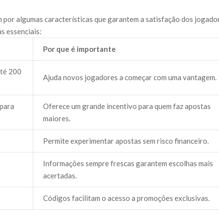
 por algumas características que garantem a satisfação dos jogado
s essenciais:
Por que é importante
até 200
Ajuda novos jogadores a começar com uma vantagem.
 para
Oferece um grande incentivo para quem faz apostas
maiores.
Permite experimentar apostas sem risco financeiro.
Informações sempre frescas garantem escolhas mais
acertadas.
Códigos facilitam o acesso a promoções exclusivas.