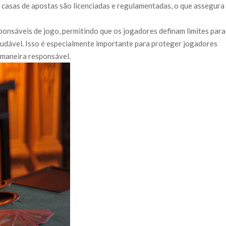
s casas de apostas são licenciadas e regulamentadas, o que assegura
onsáveis de jogo, permitindo que os jogadores definam limites para
udável. Isso é especialmente importante para proteger jogadores
 maneira responsável.