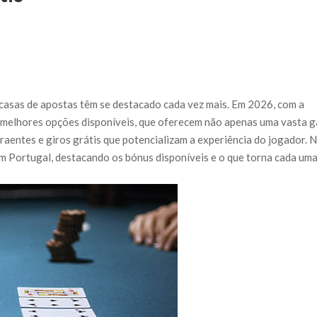
casas de apostas têm se destacado cada vez mais. Em 2026, com a
as melhores opções disponíveis, que oferecem não apenas uma vasta 
raentes e giros grátis que potencializam a experiência do jogador. 
m Portugal, destacando os bónus disponíveis e o que torna cada uma