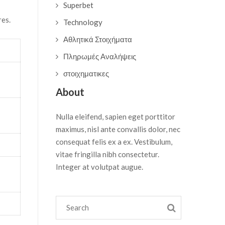
Superbet
res.
Technology
Αθλητικά Στοιχήματα
Πληρωμές Αναλήψεις
στοιχηματικες
About
Nulla eleifend, sapien eget porttitor
maximus, nisl ante convallis dolor, nec
consequat felis ex a ex. Vestibulum,
vitae fringilla nibh consectetur.
Integer at volutpat augue.