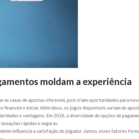
agamentos moldam a experiência
ue as casas de apostas oferecem, pois criam oportunidades para nov
financeiro inicial. Além disso, os jogos disponíveis variam de apos
ularidades e vantagens. Em 2026, a diversidade de opções de pagam
transações rápidas e seguras.
também influencia a satisfação do jogador. Juntos, esses fatores form
ra.