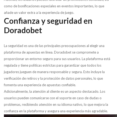
como de bonificaciones especiales en eventos importantes, lo que
añade un valor extra a la experiencia de juego.
Confianza y seguridad en
Doradobet
La seguridad es una de las principales preocupaciones al elegir una
plataforma de apuestas en línea. Doradobet se compromete a
proporcionar un entorno seguro para sus usuarios. La plataforma está
regulada y tiene políticas estrictas para garantizar que todos los
jugadores jueguen de manera responsable y segura. Esto incluye la
verificación de retiros y la protección de datos personales, lo que
fomenta una experiencia de apuestas confiable.
Adicionalmente, la atención al cliente es un aspecto destacado. Los
usuarios pueden comunicarse con el soporte en caso de dudas o
problemas, recibiendo atención en su idioma nativo, lo que mejora la
confianza en la plataforma y asegura una experiencia más agradable.