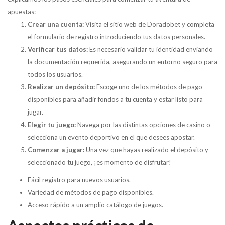
apuestas:
Crear una cuenta:
Visita el sitio web de Doradobet y completa
el formulario de registro introduciendo tus datos personales.
Verificar tus datos:
Es necesario validar tu identidad enviando
la documentación requerida, asegurando un entorno seguro para
todos los usuarios.
Realizar un depósito:
Escoge uno de los métodos de pago
disponibles para añadir fondos a tu cuenta y estar listo para
jugar.
Elegir tu juego:
Navega por las distintas opciones de casino o
selecciona un evento deportivo en el que desees apostar.
Comenzar a jugar:
Una vez que hayas realizado el depósito y
seleccionado tu juego, ¡es momento de disfrutar!
Fácil registro para nuevos usuarios.
Variedad de métodos de pago disponibles.
Acceso rápido a un amplio catálogo de juegos.