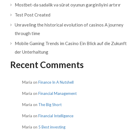
Mostbet-də sadəlik və sürət oyunun gərginliyini artırır
Test Post Created
Unraveling the historical evolution of casinos A journey
through time
Mobile Gaming Trends im Casino Ein Blick auf die Zukunft
der Unterhaltung
Recent Comments
Maria
on
Finance In A Nutshell
Maria
on
Financial Management
Maria
on
The Big Short
Maria
on
Financial Intelligence
Maria
on
5 Best investing