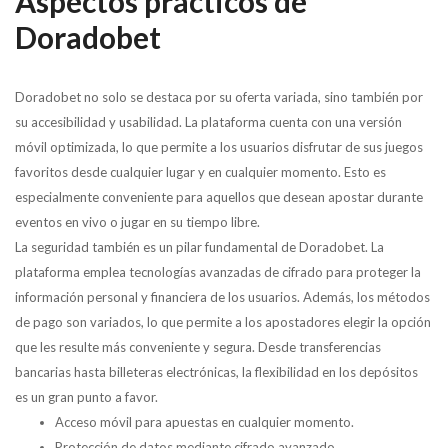
Aspectos prácticos de
Doradobet
Doradobet no solo se destaca por su oferta variada, sino también por
su accesibilidad y usabilidad. La plataforma cuenta con una versión
móvil optimizada, lo que permite a los usuarios disfrutar de sus juegos
favoritos desde cualquier lugar y en cualquier momento. Esto es
especialmente conveniente para aquellos que desean apostar durante
eventos en vivo o jugar en su tiempo libre.
La seguridad también es un pilar fundamental de Doradobet. La
plataforma emplea tecnologías avanzadas de cifrado para proteger la
información personal y financiera de los usuarios. Además, los métodos
de pago son variados, lo que permite a los apostadores elegir la opción
que les resulte más conveniente y segura. Desde transferencias
bancarias hasta billeteras electrónicas, la flexibilidad en los depósitos
es un gran punto a favor.
Acceso móvil para apuestas en cualquier momento.
Protección de datos mediante cifrado avanzado.