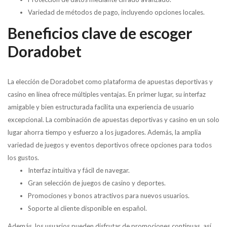
Variedad de métodos de pago, incluyendo opciones locales.
Beneficios clave de escoger
Doradobet
La elección de Doradobet como plataforma de apuestas deportivas y
casino en línea ofrece múltiples ventajas. En primer lugar, su interfaz
amigable y bien estructurada facilita una experiencia de usuario
excepcional. La combinación de apuestas deportivas y casino en un solo
lugar ahorra tiempo y esfuerzo a los jugadores. Además, la amplia
variedad de juegos y eventos deportivos ofrece opciones para todos
los gustos.
Interfaz intuitiva y fácil de navegar.
Gran selección de juegos de casino y deportes.
Promociones y bonos atractivos para nuevos usuarios.
Soporte al cliente disponible en español.
Además, los usuarios pueden disfrutar de promociones continuas, así