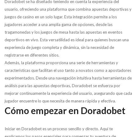
Doradobet se ha diseñado teniendo en cuenta la experiencia del
usuario, ofreciendo una plataforma que combina apuestas deportivas y
juegos de casino en un solo lugar. Esta integración permite a los
jugadores acceder a una amplia gama de opciones, desde las
tragamonedas y los juegos de mesa hasta las apuestas en eventos
deportivos en vivo. Esta versatilidad es ideal para quienes buscan una
experiencia de juego completa y dinámica, sin la necesidad de
registrarse en diferentes sitios.
Además, la plataforma proporciona una serie de herramientas y
características que facilitan el uso tanto a novatos como a apostadores
experimentados. Desde una navegación intuitiva hasta herramientas de
análisis para las apuestas deportivas, Doradobet se esfuerza por
mejorar continuamente la experiencia del usuario, asegurando que cada
jugador encuentre lo que necesita de manera rápida y efectiva.
Cómo empezar en Doradobet
Iniciar en Doradobet es un proceso sencillo y directo. Aquí te
explicamos los pasos esenciales para comenzar tu aventura de