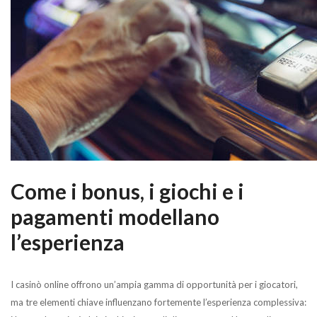
Come i bonus, i giochi e i
pagamenti modellano
l’esperienza
I casinò online offrono un’ampia gamma di opportunità per i giocatori,
ma tre elementi chiave influenzano fortemente l’esperienza complessiva: