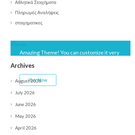
Αθλητικά Στοιχήματα
Πληρωμές Αναλήψεις
στοιχηματικες
Amazing Theme! You can customize it very
easy to fit your needs.
Archives
Buy Now
August 2026
July 2026
June 2026
May 2026
April 2026