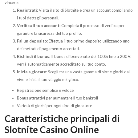
vincere:
Registrati:
Visita il sito di Slotnite e crea un account compilando
i tuoi dettagli personali.
Verifica il tuo account:
Completa il processo di verifica per
garantire la sicurezza del tuo profilo.
Fai un deposito:
Effettua il tuo primo deposito utilizzando uno
dei metodi di pagamento accettati.
Richiedi il bonus:
Il bonus di benvenuto del 100% fino a 200 €
verrà automaticamente accreditato sul tuo conto.
Inizia a giocare:
Scegli tra una vasta gamma di slot e giochi dal
vivo e inizia il tuo viaggio nel gioco.
Registrazione semplice e veloce
Bonus attrattivi per aumentare il tuo bankroll
Varietà di giochi per ogni tipo di giocatore
Caratteristiche principali di
Slotnite Casino Online