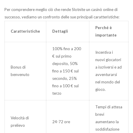
Per comprendere meglio ciò che rende Slotnite un casinò online di
successo, vediamo un confronto delle sue principali caratteristiche:
Perché è
Caratteristiche
Dettagli
importante
100% fino a 200
Incentiva i
€ sul primo
nuovi giocatori
deposito, 50%
Bonus di
a iscriversi e ad
fino a 150 € sul
benvenuto
avventurarsi
secondo, 25%
nel mondo del
fino a 100 € sul
gioco.
terzo
Tempi di attesa
brevi
Velocità di
24-72 ore
aumentano la
prelievo
soddisfazione