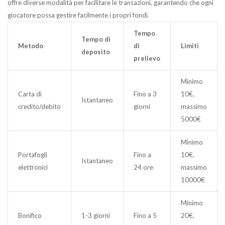
offre diverse modalità per facilitare le transazioni, garantendo che ogni
giocatore possa gestire facilmente i propri fondi.
Tempo
Tempo di
Metodo
di
Limiti
deposito
prelievo
Minimo
Carta di
Fino a 3
10€,
Istantaneo
credito/debito
giorni
massimo
5000€
Minimo
Portafogli
Fino a
10€,
Istantaneo
elettronici
24 ore
massimo
10000€
Minimo
Bonifico
1-3 giorni
Fino a 5
20€,