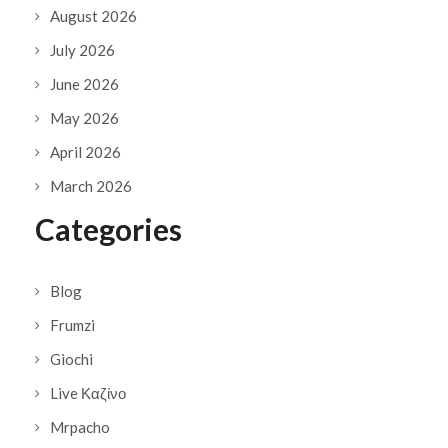
August 2026
July 2026
June 2026
May 2026
April 2026
March 2026
Categories
Blog
Frumzi
Giochi
Live Καζίνο
Mrpacho