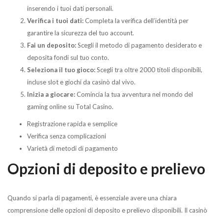
inserendo i tuoi dati personali.
Verifica i tuoi dati:
Completa la verifica dell’identità per
garantire la sicurezza del tuo account.
Fai un deposito:
Scegli il metodo di pagamento desiderato e
deposita fondi sul tuo conto.
Seleziona il tuo gioco:
Scegli tra oltre 2000 titoli disponibili,
incluse slot e giochi da casinò dal vivo.
Inizia a giocare:
Comincia la tua avventura nel mondo del
gaming online su Total Casino.
Registrazione rapida e semplice
Verifica senza complicazioni
Varietà di metodi di pagamento
Opzioni di deposito e prelievo
Quando si parla di pagamenti, è essenziale avere una chiara
comprensione delle opzioni di deposito e prelievo disponibili. Il casinò