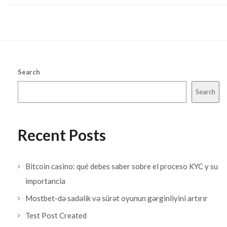
Search
Search
Recent Posts
Bitcoin casino: qué debes saber sobre el proceso KYC y su
importancia
Mostbet-də sadəlik və sürət oyunun gərginliyini artırır
Test Post Created