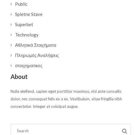
Public
Spletne Stave
Superbet
Technology
Αθλητικά Στοιχήματα
Πληρωμές Αναλήψεις
στοιχηματικες
About
Nulla eleifend, sapien eget porttitor maximus, nisl ante convallis
dolor, nec consequat felis ex a ex. Vestibulum, vitae fringilla nibh
consectetur. Integer at volutpat augue.