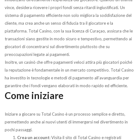
vince, desidera ricevere i propri fondi senza ritardi ingiustificati. Un
sistema di pagamento efficiente non solo migliora la soddisfazione del
cliente, ma crea anche un senso di fiducia tra il giocatore e la
piattaforma. Total Casino, con la sua licenza di Curaçao, assicura che le
transazioni siano gestite in modo sicuro e tempestivo, permettendo ai
giocatori di concentrarsi sul divertimento piuttosto che su
preoccupazioni legate ai pagamenti.
Inoltre, un casinò che offre pagamenti veloci attira più giocatori poiché
la reputazione è fondamentale in un mercato competitivo. Total Casino
ha investito in tecnologie e metodi di pagamento all’avanguardia per
garantire che i fondi vengano elaborati in modo rapido ed efficiente.
Come iniziare
Iniziare a giocare su Total Casino è un processo semplice e diretto,
permettendo anche ai nuovi utenti di immergersi nel divertimento in
pochi passaggi.
Crea un account:
Visita il sito di Total Casino e registrati