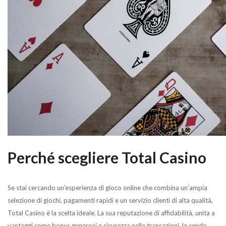
Perché scegliere Total Casino
Se stai cercando un’esperienza di gioco online che combina un’ampia
selezione di giochi, pagamenti rapidi e un servizio clienti di alta qualità,
Total Casino è la scelta ideale. La sua reputazione di affidabilità, unita a
vantaggi come bonus generosi e sicurezza nelle transazioni, lo rende