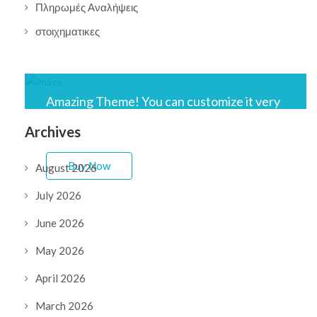
Πληρωμές Αναλήψεις
στοιχηματικες
Amazing Theme! You can customize it very
easy to fit your needs.
Archives
Buy Now
August 2026
July 2026
June 2026
May 2026
April 2026
March 2026