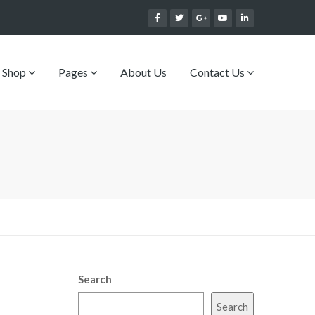
Shop
Pages
About Us
Contact Us
Search
Search