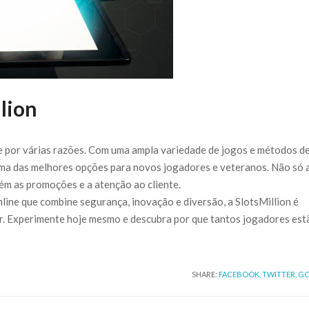
llion
ne por várias razões. Com uma ampla variedade de jogos e métodos d
ma das melhores opções para novos jogadores e veteranos. Não só 
ém as promoções e a atenção ao cliente.
line que combine segurança, inovação e diversão, a SlotsMillion é
ar. Experimente hoje mesmo e descubra por que tantos jogadores est
SHARE:
FACEBOOK,
TWITTER,
GO