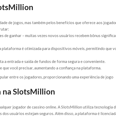
otsMillion
idade de jogos, mas também pelos benefícios que oferece aos jogado
rutar:
 de ganhar – muitas vezes novos usuários recebem bônus significa
 a plataforma é otimizada para dispositivos móveis, permitindo que v
ta a entrada e saída de fundos de forma segura e conveniente.
re que você precisar, aumentando a confiança na plataforma.
opular entre os jogadores, proporcionando uma experiência de jogo
 na SlotsMillion
lquer jogador de cassino online. A SlotsMillion utiliza tecnologia 
 dos usuários estejam seguros. Além disso, a plataforma é licenciad