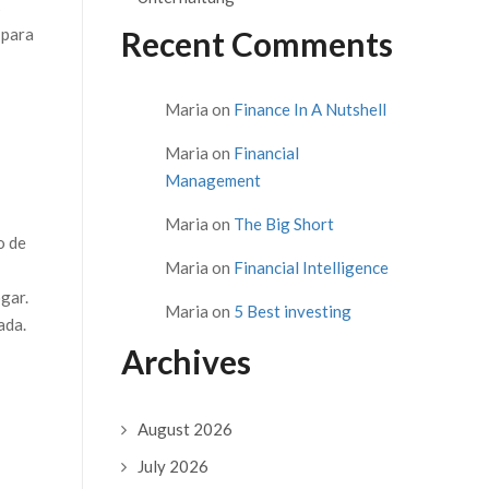
s
 para
Recent Comments
Maria
on
Finance In A Nutshell
Maria
on
Financial
Management
Maria
on
The Big Short
o de
Maria
on
Financial Intelligence
gar.
Maria
on
5 Best investing
ada.
Archives
August 2026
July 2026