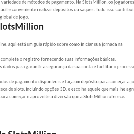
a variedade de métodos de pagamento. Na SlotsMillion, os jogadore
cil e conveniente realizar depósitos ou saques. Tudo isso contribui
global de jogo.
lotsMillion
ne, aqui está um guia rápido sobre como iniciar sua jornada na
e complete o registro fornecendo suas informações básicas.
s dados para garantir a segurança da sua conta e facilitar o process
dos de pagamento disponíveis e faça um depósito para começar a jo
eca de slots, incluindo opções 3D, e escolha aquele que mais lhe agr
para começar e aproveite a diversão que a SlotsMillion oferece.