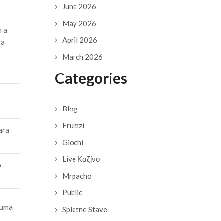
June 2026
May 2026
m a
April 2026
ta
March 2026
Categories
Blog
Frumzi
ara
Giochi
Live Καζίνο
o
Mrpacho
Public
 uma
Spletne Stave