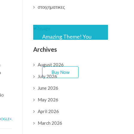
στοιχηματικες
Amazing Theme! You
can customize it very
Archives
easy to fit your needs.
August 2026
e
Buy Now
a
July 2026
June 2026
ão
May 2026
April 2026
OGLE+,
March 2026