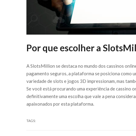
Por que escolher a SlotsMi
A SlotsMillion se destaca no mundo dos cassinos onli
pagamento seguros, a plataforma se posiciona como u
variedade de slots e jogos 3D impressionam, mas tamb
Se você está procurando uma experiência de cassino on
definitivamente uma escolha que vale a pena consider
apaixonados por esta plataforma.
TAGS: