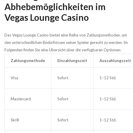
Abhebemöglichkeiten im
Vegas Lounge Casino
Das Vegas Lounge Casino bietet eine Reihe von Zahlungsmethoden, um
den unterschiedlichen Bedürfnissen seiner Spieler gerecht zu werden. Im
Folgenden finden Sie eine Übersicht über die verfügbaren Optionen:
Zahlungsmethode
Einzahlungszeit
Auszahlungszeit
Visa
Sofort
1–12 Std.
Mastercard
Sofort
1–12 Std.
Skrill
Sofort
1–12 Std.