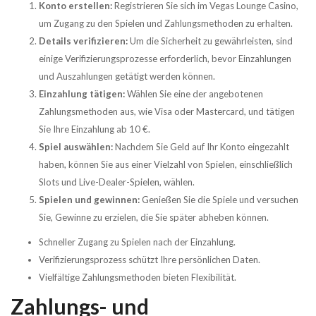
Konto erstellen:
Registrieren Sie sich im Vegas Lounge Casino,
um Zugang zu den Spielen und Zahlungsmethoden zu erhalten.
Details verifizieren:
Um die Sicherheit zu gewährleisten, sind
einige Verifizierungsprozesse erforderlich, bevor Einzahlungen
und Auszahlungen getätigt werden können.
Einzahlung tätigen:
Wählen Sie eine der angebotenen
Zahlungsmethoden aus, wie Visa oder Mastercard, und tätigen
Sie Ihre Einzahlung ab 10 €.
Spiel auswählen:
Nachdem Sie Geld auf Ihr Konto eingezahlt
haben, können Sie aus einer Vielzahl von Spielen, einschließlich
Slots und Live-Dealer-Spielen, wählen.
Spielen und gewinnen:
Genießen Sie die Spiele und versuchen
Sie, Gewinne zu erzielen, die Sie später abheben können.
Schneller Zugang zu Spielen nach der Einzahlung.
Verifizierungsprozess schützt Ihre persönlichen Daten.
Vielfältige Zahlungsmethoden bieten Flexibilität.
Zahlungs- und