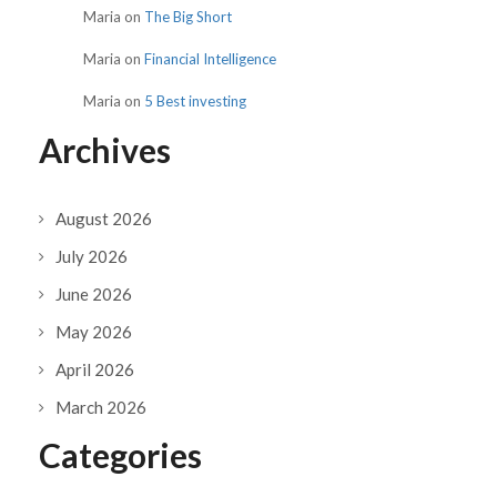
Maria
on
The Big Short
Maria
on
Financial Intelligence
Maria
on
5 Best investing
Archives
August 2026
July 2026
June 2026
May 2026
April 2026
March 2026
Categories