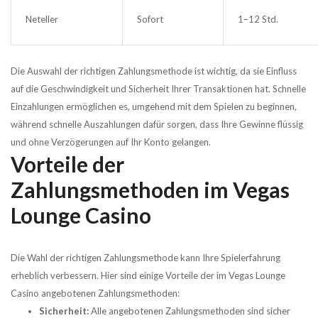
Neteller
Sofort
1–12 Std.
Die Auswahl der richtigen Zahlungsmethode ist wichtig, da sie Einfluss
auf die Geschwindigkeit und Sicherheit Ihrer Transaktionen hat. Schnelle
Einzahlungen ermöglichen es, umgehend mit dem Spielen zu beginnen,
während schnelle Auszahlungen dafür sorgen, dass Ihre Gewinne flüssig
und ohne Verzögerungen auf Ihr Konto gelangen.
Vorteile der
Zahlungsmethoden im Vegas
Lounge Casino
Die Wahl der richtigen Zahlungsmethode kann Ihre Spielerfahrung
erheblich verbessern. Hier sind einige Vorteile der im Vegas Lounge
Casino angebotenen Zahlungsmethoden:
Sicherheit:
Alle angebotenen Zahlungsmethoden sind sicher