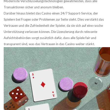
Modernste Verschlüsselungstechnologien gewährleisten, dass alle
Transaktionen sicher und anonym bleiben.
Darüber hinaus bietet das Casino einen 24/7 Support-Service, der
Spielern bei Fragen oder Problemen zur Seite steht. Dies verstärkt das
Vertrauen und die Zufriedenheit der Spieler, da sie sich auf eine rasche
Unterstützung verlassen können. Die Lizenzierung durch relevante
Aufsichtsbehörden sorgt zusätzlich dafür, dass alle Spiele fair und
transparent sind, was das Vertrauen in das Casino weiter stärkt.