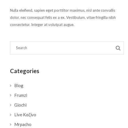
Nulla eleifend, sapien eget porttitor maximus, nisl ante convallis
dolor, nec consequat felis ex a ex. Vestibulum, vitae fringilla nibh
consectetur. Integer at volutpat augue.
Categories
Blog
Frumzi
Giochi
Live Καζίνο
Mrpacho