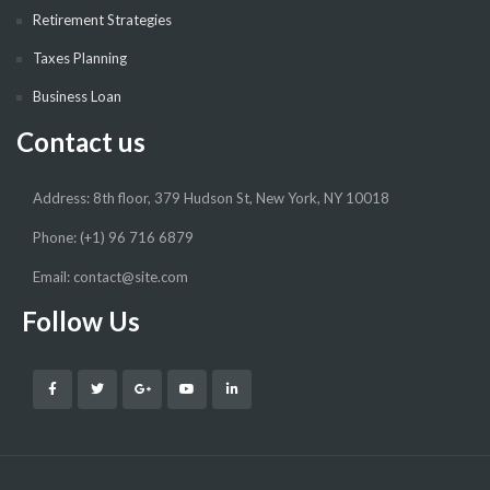
Retirement Strategies
Taxes Planning
Business Loan
Contact us
Address: 8th floor, 379 Hudson St, New York, NY 10018
Phone: (+1) 96 716 6879
Email: contact@site.com
Follow Us