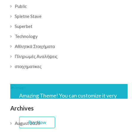
Public
Spletne Stave
Superbet
Technology
Αθλητικά Στοιχήματα
Πληρωμές Αναλήψεις
στοιχηματικες
Amazing Theme! You can customize it very
easy to fit your needs.
Archives
Buy Now
August 2026