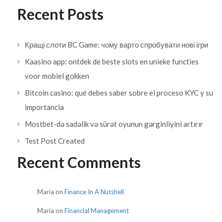
Recent Posts
Кращі слоти BC Game: чому варто спробувати нові ігри
Kaasino app: ontdek de beste slots en unieke functies
voor mobiel gokken
Bitcoin casino: qué debes saber sobre el proceso KYC y su
importancia
Mostbet-də sadəlik və sürət oyunun gərginliyini artırır
Test Post Created
Recent Comments
Maria
on
Finance In A Nutshell
Maria
on
Financial Management