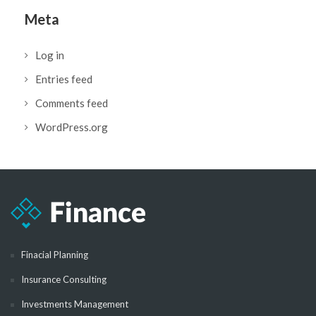
Meta
Log in
Entries feed
Comments feed
WordPress.org
Finacial Planning
Insurance Consulting
Investments Management