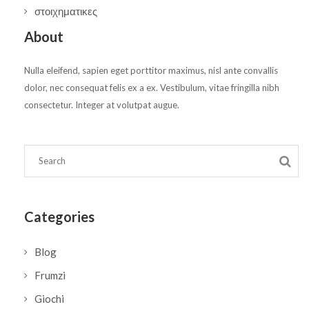
στοιχηματικες
About
Nulla eleifend, sapien eget porttitor maximus, nisl ante convallis
dolor, nec consequat felis ex a ex. Vestibulum, vitae fringilla nibh
consectetur. Integer at volutpat augue.
Categories
Blog
Frumzi
Giochi