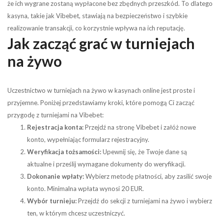
że ich wygrane zostaną wypłacone bez zbędnych przeszkód. To dlatego
kasyna, takie jak Vibebet, stawiają na bezpieczeństwo i szybkie
realizowanie transakcji, co korzystnie wpływa na ich reputację.
Jak zacząć grać w turniejach
na żywo
Uczestnictwo w turniejach na żywo w kasynach online jest proste i
przyjemne. Poniżej przedstawiamy kroki, które pomogą Ci zacząć
przygodę z turniejami na Vibebet:
Rejestracja konta:
Przejdź na stronę Vibebet i załóż nowe
konto, wypełniając formularz rejestracyjny.
Weryfikacja tożsamości:
Upewnij się, że Twoje dane są
aktualne i prześlij wymagane dokumenty do weryfikacji.
Dokonanie wpłaty:
Wybierz metodę płatności, aby zasilić swoje
konto. Minimalna wpłata wynosi 20 EUR.
Wybór turnieju:
Przejdź do sekcji z turniejami na żywo i wybierz
ten, w którym chcesz uczestniczyć.