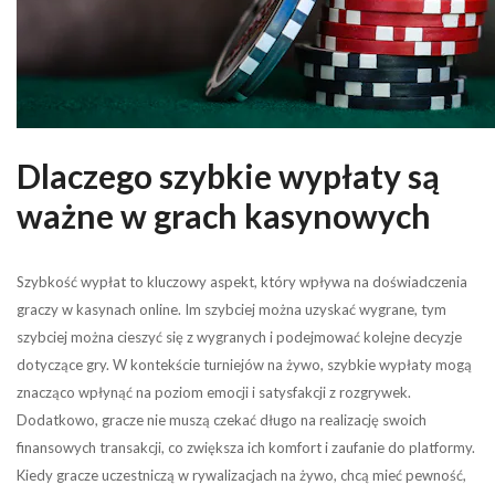
Dlaczego szybkie wypłaty są
ważne w grach kasynowych
Szybkość wypłat to kluczowy aspekt, który wpływa na doświadczenia
graczy w kasynach online. Im szybciej można uzyskać wygrane, tym
szybciej można cieszyć się z wygranych i podejmować kolejne decyzje
dotyczące gry. W kontekście turniejów na żywo, szybkie wypłaty mogą
znacząco wpłynąć na poziom emocji i satysfakcji z rozgrywek.
Dodatkowo, gracze nie muszą czekać długo na realizację swoich
finansowych transakcji, co zwiększa ich komfort i zaufanie do platformy.
Kiedy gracze uczestniczą w rywalizacjach na żywo, chcą mieć pewność,