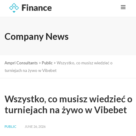
Company News
Ampri Consultants
>
Public
>
Wszystko, co musisz wiedzieć o
turniejach na żywo w Vibebet
Wszystko, co musisz wiedzieć o
turniejach na żywo w Vibebet
PUBLIC
JUNE 26, 2026