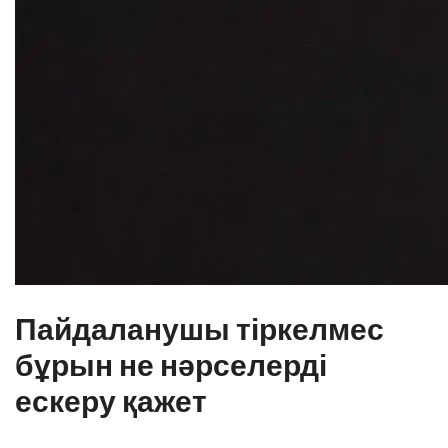
Пайдаланушы тіркелмес
бұрын не нәрселерді
ескеру қажет