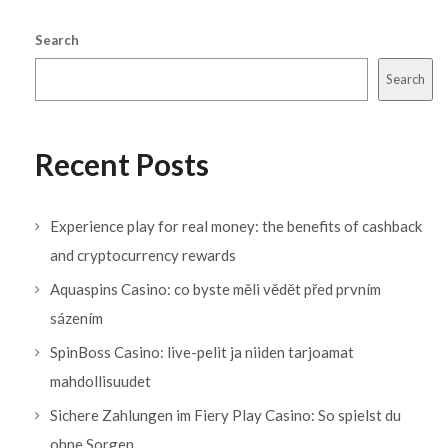
Search
Search
Recent Posts
Experience play for real money: the benefits of cashback
and cryptocurrency rewards
Aquaspins Casino: co byste měli vědět před prvním
sázením
SpinBoss Casino: live-pelit ja niiden tarjoamat
mahdollisuudet
Sichere Zahlungen im Fiery Play Casino: So spielst du
ohne Sorgen