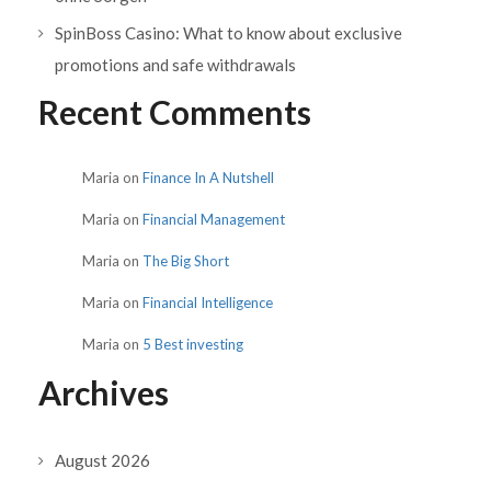
SpinBoss Casino: What to know about exclusive
promotions and safe withdrawals
Recent Comments
Maria
on
Finance In A Nutshell
Maria
on
Financial Management
Maria
on
The Big Short
Maria
on
Financial Intelligence
Maria
on
5 Best investing
Archives
August 2026