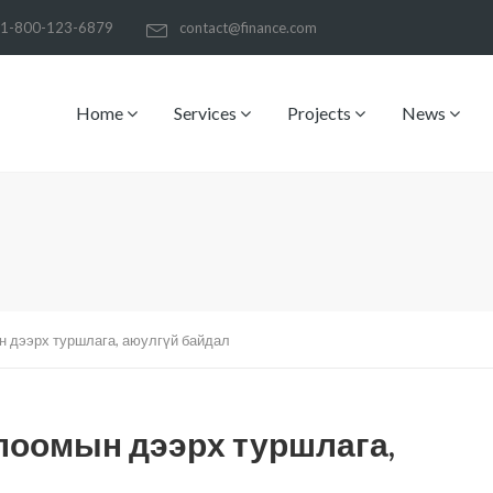
1-800-123-6879
contact@finance.com
Home
Services
Projects
News
ын дээрх туршлага, аюулгүй байдал
глоомын дээрх туршлага,