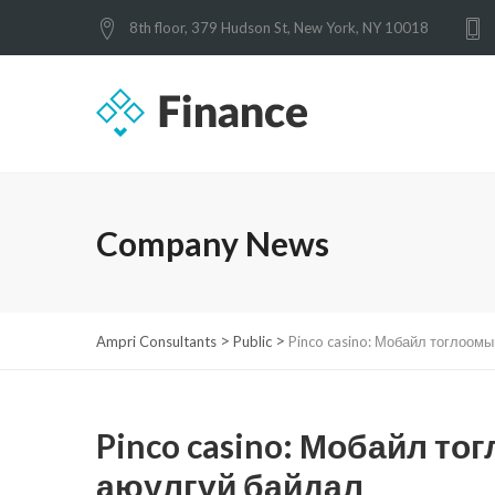
8th floor, 379 Hudson St, New York, NY 10018
Company News
>
>
Ampri Consultants
Public
Pinco casino: Мобайл тоглоом
Pinco casino: Мобайл то
аюулгүй байдал