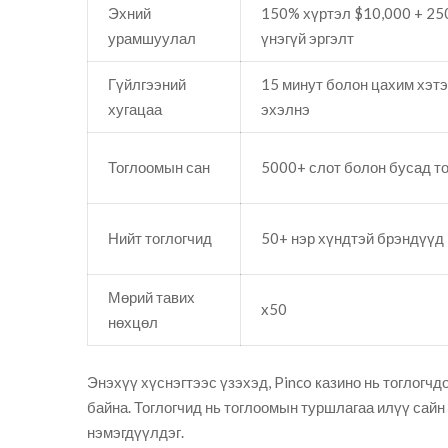
Эхний
150% хүртэл $10,000 + 25
урамшуулал
үнэгүй эргэлт
Гүйлгээний
15 минут болон цахим хэт
хугацаа
эхэлнэ
Тоглоомын сан
5000+ слот болон бусад т
Нийт тоглогчид
50+ нэр хүндтэй брэндүүд
Мөрий тавих
x50
нөхцөл
Энэхүү хүснэгтээс үзэхэд, Pinco казино нь тоглогчд
байна. Тоглогчид нь тоглоомын туршлагаа илүү сай
нэмэгдүүлдэг.