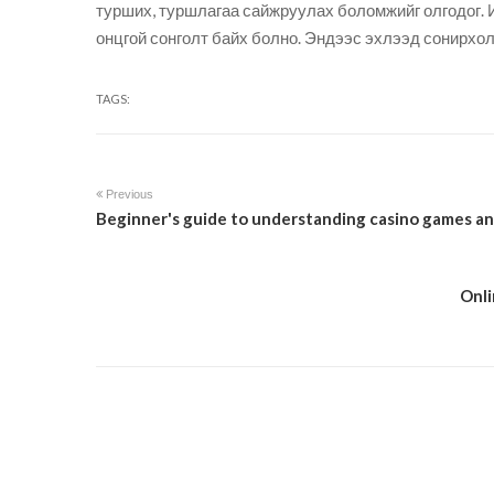
турших, туршлагаа сайжруулах боломжийг олгодог. И
онцгой сонголт байх болно. Эндээс эхлээд сонирхо
TAGS:
Previous
Beginner's guide to understanding casino games an
Onli