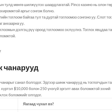
н тулд мөнгө шилжүүлэх шаардлагатай. Pinco казино нь олон тө
охиромжтой аргыг сонгож болно.
йн тоглоом байгаа тул та дуртай тоглоомоо сонгоно уу. Слот тог
аг анхаарна уу.
глоомын дэлгэц рүү ороод тоглоомоо эхлүүлнэ. Тоглох явцдаа та
оломжтой.
г
ж чанарууд
 чанарыг санал болгодог. Эдгээр шинж чанарууд нь тоглогчдын тав
 хүртэл $10,000 болон 250 үнэгүй эргэлт авах боломжтой эхний
хлэх боломжийг олгодог.
Яагаад чухал вэ?