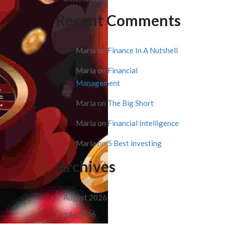
Recent Comments
Maria
on
Finance In A Nutshell
Maria
on
Financial
Management
Maria
on
The Big Short
Maria
on
Financial Intelligence
Maria
on
5 Best investing
Archives
August 2026
July 2026