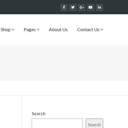
Shop
Pages
About Us
Contact Us
Search
Search