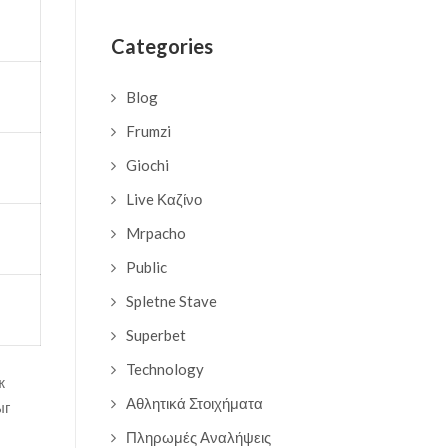
Categories
Blog
Frumzi
Giochi
Live Καζίνο
Mrpacho
Public
Spletne Stave
Superbet
Technology
ж
Αθλητικά Στοιχήματα
ыг
Πληρωμές Αναλήψεις