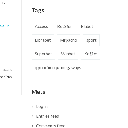
аны
Tags
OGLE+,
Access
Bet365
Elabet
Librabet
Mrpacho
sport
Superbet
Winbet
Καζίνο
φρουτάκια με megaways
Next
casino
Meta
Log in
Entries feed
Comments feed