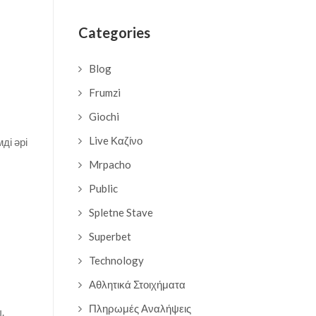
Categories
Blog
Frumzi
Giochi
Live Καζίνο
і әрі
Mrpacho
Public
Spletne Stave
Superbet
Technology
Αθλητικά Στοιχήματα
Πληρωμές Αναλήψεις
.