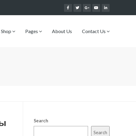
Shop
Pages
About Us
Contact Us
ры
Search
Search