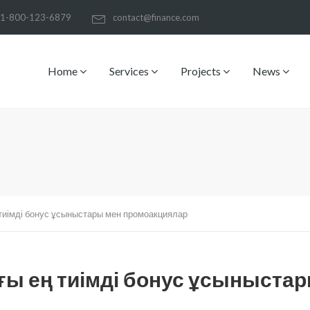
1-800-123-6879
contact@finance.com
Home
Services
Projects
News
 тиімді бонус ұсыныстары мен промоакциялар
лғы ең тиімді бонус ұсыныста