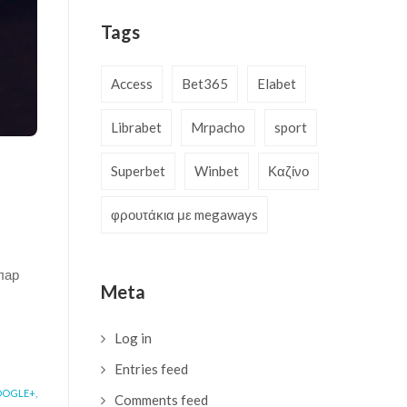
Tags
Access
Bet365
Elabet
Librabet
Mrpacho
sport
Superbet
Winbet
Καζίνο
φρουτάκια με megaways
лар
Meta
Log in
Entries feed
OGLE+,
Comments feed