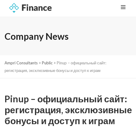
Company News
Ampri Consultants
>
Public
>
Pinup – официальный сайт:
регистрация, эксклюзивные бонусы и доступ к играм
Pinup – официальный сайт:
регистрация, эксклюзивные
бонусы и доступ к играм