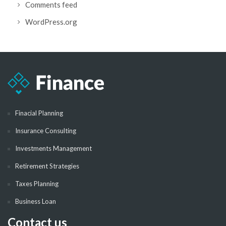
Comments feed
WordPress.org
Finacial Planning
Insurance Consulting
Investments Management
Retirement Strategies
Taxes Planning
Business Loan
Contact us