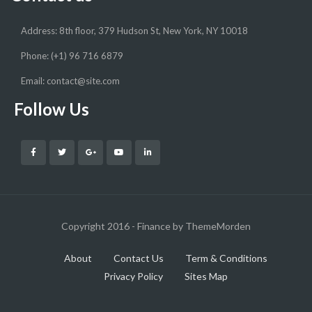
Address: 8th floor, 379 Hudson St, New York, NY 10018
Phone: (+1) 96 716 6879
Email: contact@site.com
Follow Us
Copyright 2016 - Finance by ThemeMorden
About
Contact Us
Term & Conditions
Privacy Policy
Sites Map