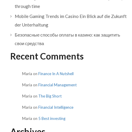
through time
Mobile Gaming Trends im Casino Ein Blick auf die Zukunft
der Unterhaltung
Безопасные способы оплаты в казино: как защитить
свои средства
Recent Comments
Maria
on
Finance In A Nutshell
Maria
on
Financial Management
Maria
on
The Big Short
Maria
on
Financial Intelligence
Maria
on
5 Best investing
Archives