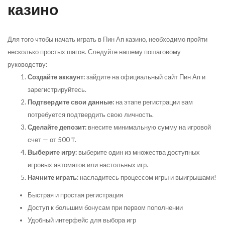
казино
Для того чтобы начать играть в Пин Ап казино, необходимо пройти
несколько простых шагов. Следуйте нашему пошаговому
руководству:
Создайте аккаунт:
зайдите на официальный сайт Пин Ап и
зарегистрируйтесь.
Подтвердите свои данные:
на этапе регистрации вам
потребуется подтвердить свою личность.
Сделайте депозит:
внесите минимальную сумму на игровой
счет — от 500 ₸.
Выберите игру:
выберите один из множества доступных
игровых автоматов или настольных игр.
Начните играть:
насладитесь процессом игры и выигрышами!
Быстрая и простая регистрация
Доступ к большим бонусам при первом пополнении
Удобный интерфейс для выбора игр