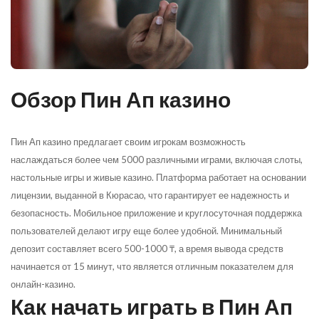
Обзор Пин Ап казино
Пин Ап казино предлагает своим игрокам возможность
наслаждаться более чем 5000 различными играми, включая слоты,
настольные игры и живые казино. Платформа работает на основании
лицензии, выданной в Кюрасао, что гарантирует ее надежность и
безопасность. Мобильное приложение и круглосуточная поддержка
пользователей делают игру еще более удобной. Минимальный
депозит составляет всего 500-1000 ₸, а время вывода средств
начинается от 15 минут, что является отличным показателем для
онлайн-казино.
Как начать играть в Пин Ап