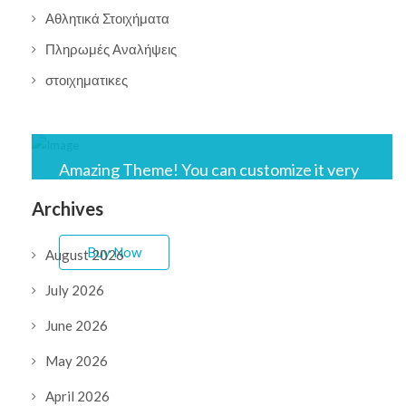
Αθλητικά Στοιχήματα
Πληρωμές Αναλήψεις
στοιχηματικες
Amazing Theme! You can customize it very
easy to fit your needs.
Archives
Buy Now
August 2026
July 2026
June 2026
May 2026
April 2026