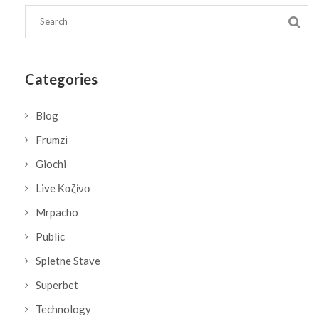
Categories
Blog
Frumzi
Giochi
Live Καζίνο
Mrpacho
Public
Spletne Stave
Superbet
Technology