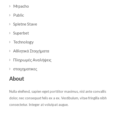
Mrpacho
Public
Spletne Stave
Superbet
Technology
Αθλητικά Στοιχήματα
Πληρωμές Αναλήψεις
στοιχηματικες
About
Nulla eleifend, sapien eget porttitor maximus, nisl ante convallis
dolor, nec consequat felis ex a ex. Vestibulum, vitae fringilla nibh
consectetur. Integer at volutpat augue.