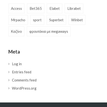
Access
Bet365
Elabet
Librabet
Mrpacho
sport
Superbet
Winbet
Καζίνο
φρουτάκια με megaways
Meta
Log in
Entries feed
Comments feed
WordPress.org