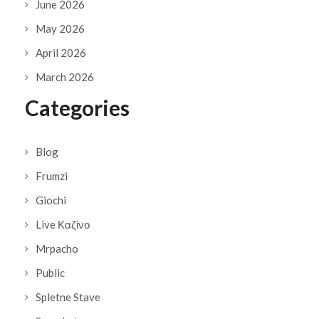
June 2026
May 2026
April 2026
March 2026
Categories
Blog
Frumzi
Giochi
Live Καζίνο
Mrpacho
Public
Spletne Stave