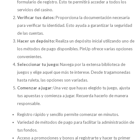
formulario de registro. Esto te permitirá acceder a todos los
servicios del casino.
Verificar tus datos:
Proporciona la documentación necesaria
para verificar tu identidad. Esto ayuda a garantizar la seguridad
de las cuentas.
Hacer un depósito:
Realiza un depósito inicial utilizando uno de
los métodos de pago disponibles. PinUp ofrece varias opciones
convenientes.
Seleccionar tu juego:
Navega por la extensa biblioteca de
juegos y elige aquel que más te interese. Desde tragamonedas
hasta ruleta, las opciones son variadas.
Comenzar a jugar:
Una vez que hayas elegido tu juego, ajusta
tus apuestas y comienza a jugar. Recuerda hacerlo de manera
responsable.
Registro rápido y sencillo permite comenzar en minutos.
Variedad de métodos de pago para facilitar la administración de
tus fondos.
Acceso a promociones y bonos al registrarte y hacer tu primer