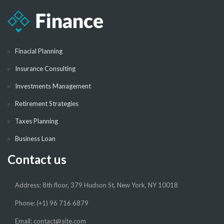
Finacial Planning
Insurance Consulting
Investments Management
Retirement Strategies
Taxes Planning
Business Loan
Contact us
Address: 8th floor, 379 Hudson St, New York, NY 10018
Phone: (+1) 96 716 6879
Email: contact@site.com