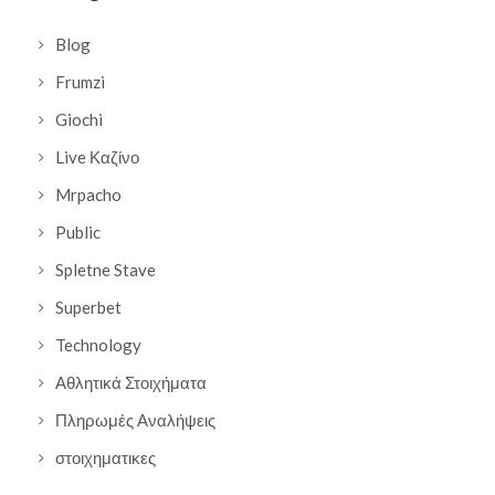
Blog
Frumzi
Giochi
Live Καζίνο
Mrpacho
Public
Spletne Stave
Superbet
Technology
Αθλητικά Στοιχήματα
Πληρωμές Αναλήψεις
στοιχηματικες